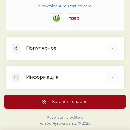
albo@albonumismatico.com
Популярное
Альбомы для монет
Футляры (шуберы) для альбомов
Информация
Монеты
Банкноты
Библиотека «Альбо Нумисматико»
Листы для монет
Голосование
Каталог товаров
Капсулы и холдеры
Договор публичной оферты
Аксессуары
Политика конфиденциальности
Работает на
ocStore
Проекты издательства
Альбо Нумисматико © 2026
Правовой раздел
Подарки и сувениры