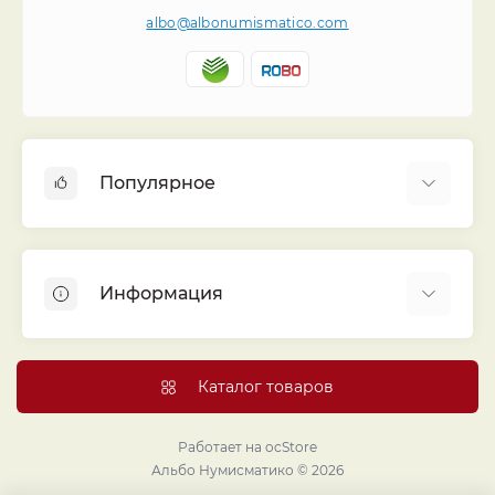
albo@albonumismatico.com
Популярное
Альбомы для монет
Футляры (шуберы) для альбомов
Информация
Монеты
Банкноты
Библиотека «Альбо Нумисматико»
Листы для монет
Голосование
Каталог товаров
Капсулы и холдеры
Договор публичной оферты
Аксессуары
Политика конфиденциальности
Работает на
ocStore
Проекты издательства
Альбо Нумисматико © 2026
Правовой раздел
Подарки и сувениры