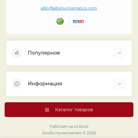
albo@albonumismatico.com
Популярное
Альбомы для монет
Футляры (шуберы) для альбомов
Информация
Монеты
Банкноты
Библиотека «Альбо Нумисматико»
Листы для монет
Голосование
Каталог товаров
Капсулы и холдеры
Договор публичной оферты
Аксессуары
Политика конфиденциальности
Работает на
ocStore
Проекты издательства
Альбо Нумисматико © 2026
Правовой раздел