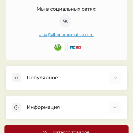
Мы в социальных сетях:
albo@albonumismatico.com
Популярное
Альбомы для монет
Футляры (шуберы) для альбомов
Информация
Монеты
Банкноты
Библиотека «Альбо Нумисматико»
Листы для монет
Голосование
Каталог товаров