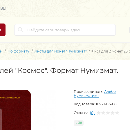
ЫВЫ
в
ми
По формату
Листы для монет "Нумизмат"
Лист для 2 монет 25
блей "Космос". Формат Нумизмат.
Производитель:
Альбо
Нумисматико
Код Товара:
112-21-06-08
Отзывы:
(0)
38