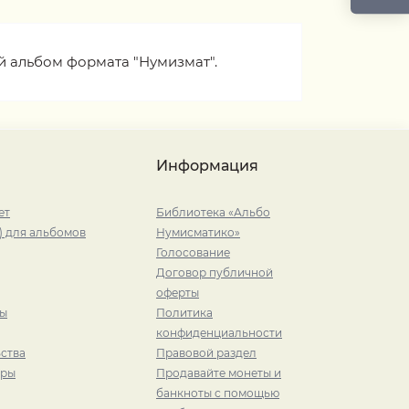
й альбом формата "Нумизмат".
Информация
ет
Библиотека «Альбо
) для альбомов
Нумисматико»
Голосование
Договор публичной
оферты
ры
Политика
конфиденциальности
ства
Правовой раздел
иры
Продавайте монеты и
банкноты с помощью