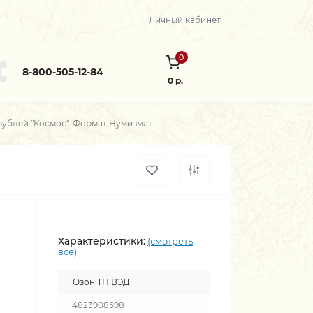
Личный кабинет
0
8-800-505-12-84
0 р.
 рублей "Космос". Формат Нумизмат.
Характеристики:
(смотреть
все)
Озон ТН ВЭД
4823908598