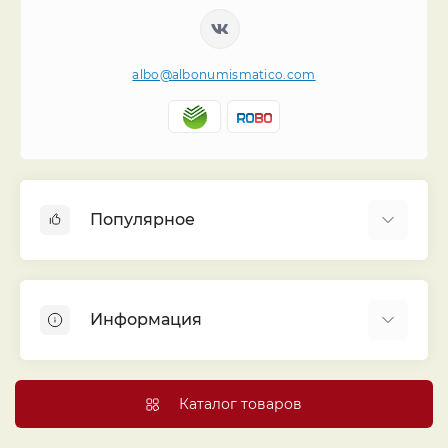
albo@albonumismatico.com
Популярное
Альбомы для монет
Футляры (шуберы) для альбомов
Информация
Монеты
Банкноты
Библиотека «Альбо Нумисматико»
Листы для монет
Голосование
Каталог товаров
Капсулы и холдеры
Договор публичной оферты
Аксессуары