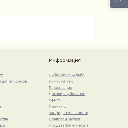
Информация
ет
Библиотека «Альбо
) для альбомов
Нумисматико»
Голосование
Договор публичной
оферты
ры
Политика
конфиденциальности
ства
Правовой раздел
иры
Продавайте монеты и