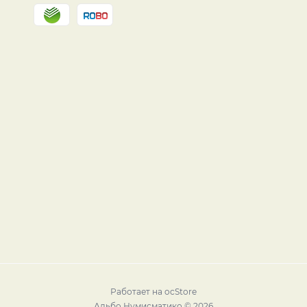
Работает на
ocStore
Альбо Нумисматико © 2026