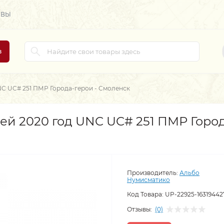
ЫВЫ
в
NC UC# 251 ПМР Города-герои - Смоленск
ей 2020 год UNC UC# 251 ПМР Город
Производитель:
Альбо
Нумисматико
Код Товара:
UP-22925-16319442
Отзывы:
(0)