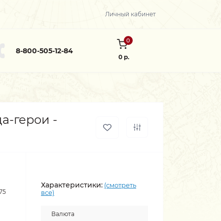
Личный кабинет
0
8-800-505-12-84
0 р.
а-герои -
Характеристики:
(смотреть
75
все)
Валюта