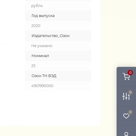
рубль
Год выпуска
2020
Издательство_Озон
Не указано
Номинал
25
0
Озон ТН ВЭД
4901990000
0
0