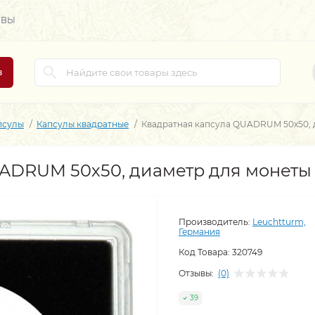
ЫВЫ
в
псулы
Капсулы квадратные
Квадратная капсула QUADRUM 50х50, 
UADRUM 50х50, диаметр для монеты
Производитель:
Leuchtturm,
Германия
Код Товара:
320749
Отзывы:
(0)
39