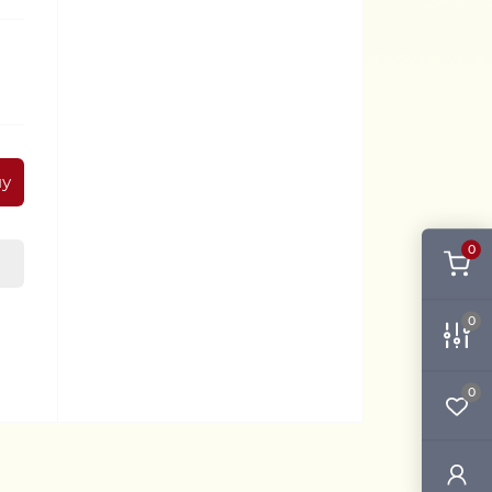
ну
0
0
0