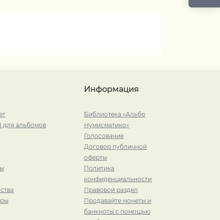
Информация
ет
Библиотека «Альбо
) для альбомов
Нумисматико»
Голосование
Договор публичной
оферты
ры
Политика
конфиденциальности
ства
Правовой раздел
иры
Продавайте монеты и
банкноты с помощью