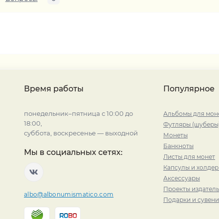
Время работы
Популярное
понедельник–пятница с 10:00 до
Альбомы для мон
18:00,
Футляры (шуберы
суббота, воскресенье — выходной
Монеты
Банкноты
Мы в социальных сетях:
Листы для монет
Капсулы и холде
Аксессуары
Проекты издатель
albo@albonumismatico.com
Подарки и сувен