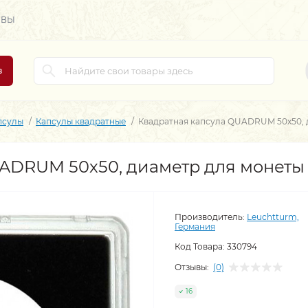
ЫВЫ
в
псулы
Капсулы квадратные
Квадратная капсула QUADRUM 50х50, 
UADRUM 50х50, диаметр для монеты
Производитель:
Leuchtturm,
Германия
Код Товара:
330794
Отзывы:
(0)
16