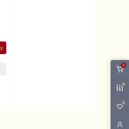
ну
0
0
0