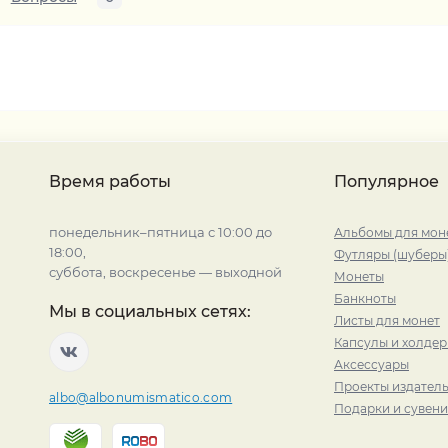
Время работы
Популярное
понедельник–пятница с 10:00 до
Альбомы для мон
18:00,
Футляры (шуберы
суббота, воскресенье — выходной
Монеты
Банкноты
Мы в социальных сетях:
Листы для монет
Капсулы и холде
Аксессуары
Проекты издатель
albo@albonumismatico.com
Подарки и сувен