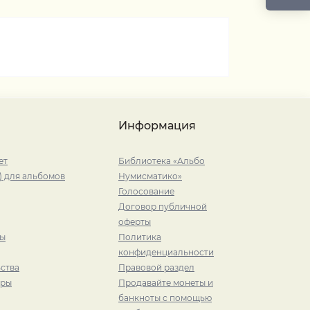
Информация
ет
Библиотека «Альбо
) для альбомов
Нумисматико»
Голосование
Договор публичной
оферты
ры
Политика
конфиденциальности
ства
Правовой раздел
иры
Продавайте монеты и
банкноты с помощью