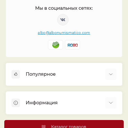
Мы в социальных сетях:
albo@albonumismatico.com
Популярное
Альбомы для монет
Футляры (шуберы) для альбомов
Информация
Монеты
Банкноты
Библиотека «Альбо Нумисматико»
Листы для монет
Голосование
Каталог товаров