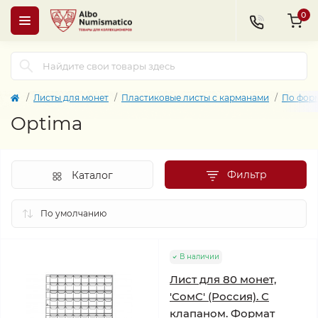
0
Листы для монет
Пластиковые листы с карманами
По фор
Optima
Фильтр
Каталог
В наличии
Лист для 80 монет,
'СомС' (Россия). С
клапаном. Формат