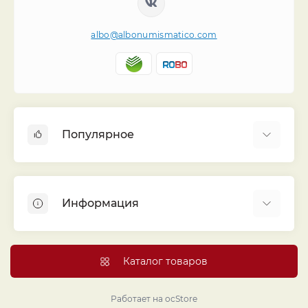
albo@albonumismatico.com
Популярное
Альбомы для монет
Футляры (шуберы) для альбомов
Информация
Монеты
Банкноты
Библиотека «Альбо Нумисматико»
Листы для монет
Голосование
Каталог товаров
Капсулы и холдеры
Договор публичной оферты
Аксессуары
Политика конфиденциальности
Работает на
ocStore
Проекты издательства