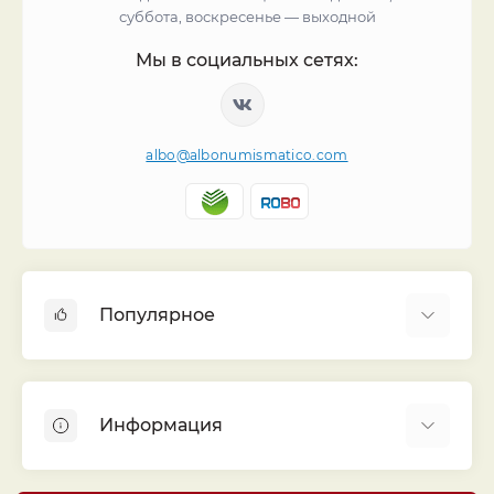
суббота, воскресенье — выходной
Мы в социальных сетях:
albo@albonumismatico.com
Популярное
Альбомы для монет
Футляры (шуберы) для альбомов
Информация
Монеты
Банкноты
Библиотека «Альбо Нумисматико»