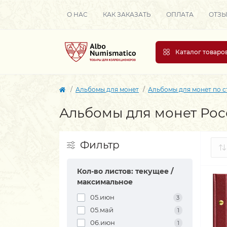
О НАС
КАК ЗАКАЗАТЬ
ОПЛАТА
ОТЗ
Каталог товаро
Альбомы для монет
Альбомы для монет по 
Альбомы для монет Ро
Фильтр
Кол-во листов: текущее /
максимальное
05.июн
3
05.май
1
06.июн
1