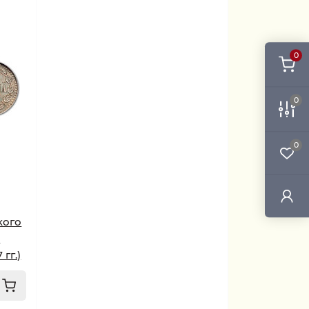
0
0
0
кого
.
гг.)