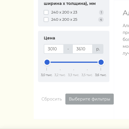
ширина х толщина), мм
А
240 х 200 х 23
1
240 х 200 х 25
4
Ал
пр
Цена
бо
мо
-
р.
лу
3,0 тыс.
3,2 тыс.
3,3 тыс.
3,5 тыс.
3,6 тыс.
Сбросить
Выберите фильтры