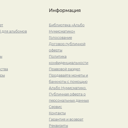
Информация
ет
Библиотека «Альбо
) для альбомов
Нумисматико»
Голосование
Договор публичной
оферты
ры
Политика
конфиденциальности
ства
Правовой раздел
иры
Продавайте монеты и
банкноты с помощью
Альбо Нумисматико.
Публичная оферта о
персональных данных
Сервис
Контакты
Гарантия и возврат
Реквизиты