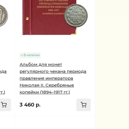
В наличии
Альбом для монет
ода
регулярного чекана периода
правления императора
Николая II. Серебряные
г.)
копейки (1894–1917 гг.)
3 460 р.