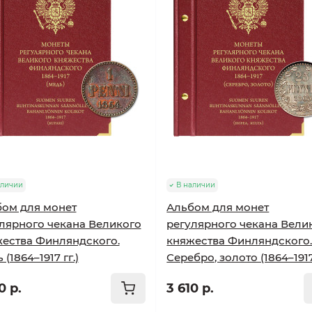
аличии
В наличии
ом для монет
Альбом для монет
лярного чекана Великого
регулярного чекана Вели
ества Финляндского.
княжества Финляндского
(1864–1917 гг.)
Серебро, золото (1864–1917 
0 р.
3 610 р.