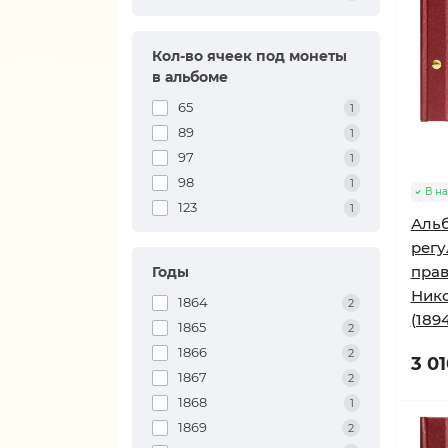
Кол-во ячеек под монеты
в альбоме
65
1
89
1
97
1
98
1
В н
123
1
Альб
регу
прав
Годы
Нико
1864
2
(1894
1865
2
1866
2
3 01
1867
2
1868
1
1869
2