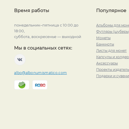
Время работы
Популярное
понедельник–пятница с 10:00 до
Альбомы для мон
18:00,
Футляры (шуберы
суббота, воскресенье — выходной
Монеты
Банкноты
Мы в социальных сетях:
Листы для монет
Капсулы и холде
Аксессуары
Проекты издатель
albo@albonumismatico.com
Подарки и сувен