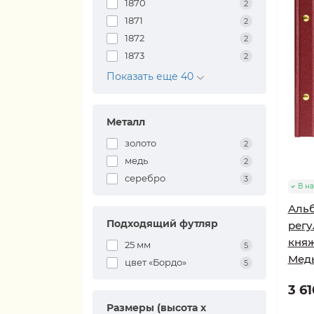
1870
2
1871
2
1872
2
1873
2
Показать еще 40
Металл
золото
2
медь
2
серебро
3
В н
Альб
Подходящий футляр
регу
княж
25 мм
5
Медь 
цвет «Бордо»
5
3 61
Размеры (высота х