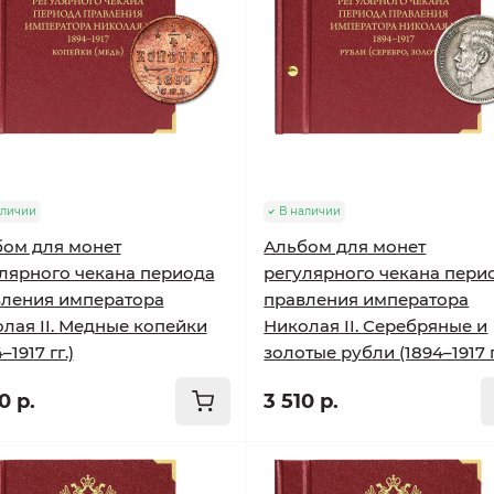
аличии
В наличии
ом для монет
Альбом для монет
лярного чекана периода
регулярного чекана пери
ления императора
правления императора
лая II. Медные копейки
Николая II. Серебряные и
–1917 гг.)
золотые рубли (1894–1917 г
0 р.
3 510 р.