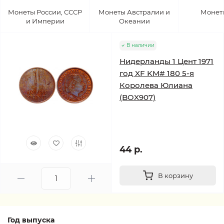
Монеты России, СССР
Монеты Австралии и
Монет
и Империи
Океании
В наличии
Нидерланды 1 Цент 1971
год XF KM# 180 5-я
Королева Юлиана
(BOX907)
44 р.
В корзину
Год выпуска