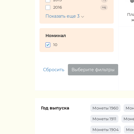
+1
2016
+4
Пл
Показать еще 3
ж
Номинал
10
Сбросить
Выберите фильтры
Год выпуска
Монеты 1960
Мон
Монеты 1911
Моне
Монеты 1904
Мон