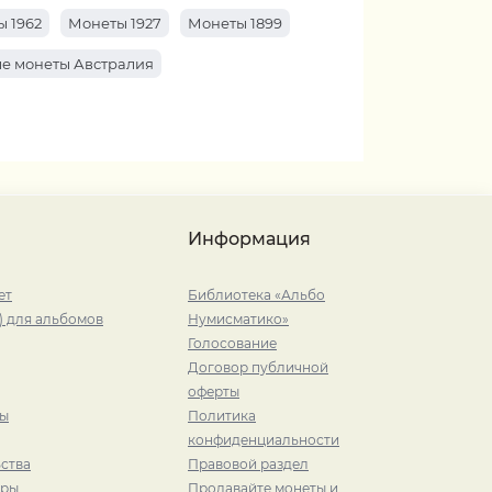
 1962
Монеты 1927
Монеты 1899
е монеты Австралия
Информация
ет
Библиотека «Альбо
) для альбомов
Нумисматико»
Голосование
Договор публичной
оферты
ры
Политика
конфиденциальности
ства
Правовой раздел
иры
Продавайте монеты и