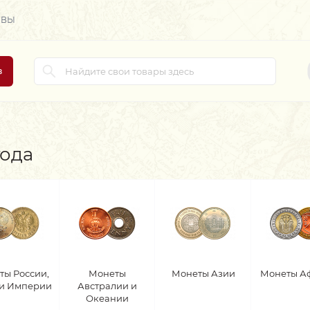
ЫВЫ
в
года
ты России,
Монеты
Монеты Азии
Монеты А
 и Империи
Австралии и
Океании