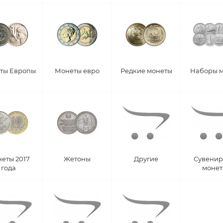
ты Европы
Монеты евро
Редкие монеты
Наборы 
еты 2017
Жетоны
Другие
Сувени
года
моне