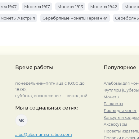
ты 1947
Монеты 1917
Монеты 1913
Монеты 1942
Монеты
 монеты Австрия
Серебряные монеты Германия
Серебряны
Время работы
Популярное
понедельник–пятница с 10:00 до
Альбомы для мон
18:00,
Футляры (шуберы
суббота, воскресенье — выходной
Монеты
Банкноты
Мы в социальных сетях:
Листы для монет
Капсулы и холде
Аксессуары
Проекты издатель
albo@albonumismatico.com
Подарки и сувен