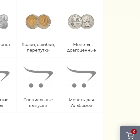
монет
Браки, ошибки,
Монеты
перепутки
драгоценные
рные
Специальные
Монеты для
ты
выпуски
Альбомов
0