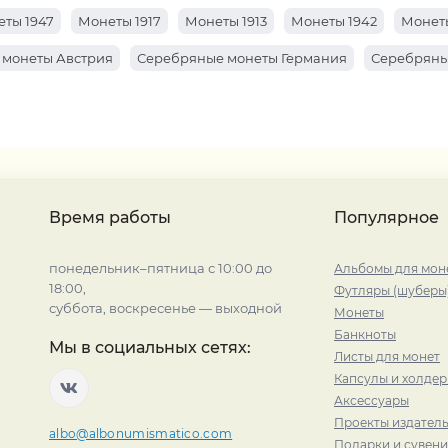
ты 1947
Монеты 1917
Монеты 1913
Монеты 1942
Монеты
 монеты Австрия
Серебряные монеты Германия
Серебряны
Время работы
Популярное
понедельник–пятница с 10:00 до
Альбомы для мон
18:00,
Футляры (шуберы
суббота, воскресенье — выходной
Монеты
Банкноты
Мы в социальных сетях:
Листы для монет
Капсулы и холде
Аксессуары
Проекты издатель
albo@albonumismatico.com
Подарки и сувен