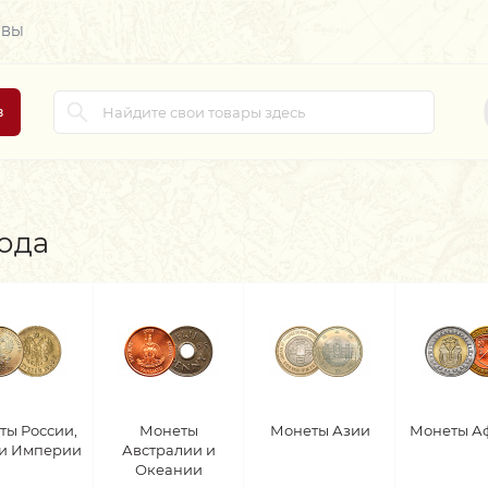
ЫВЫ
в
года
ты России,
Монеты
Монеты Азии
Монеты А
 и Империи
Австралии и
Океании