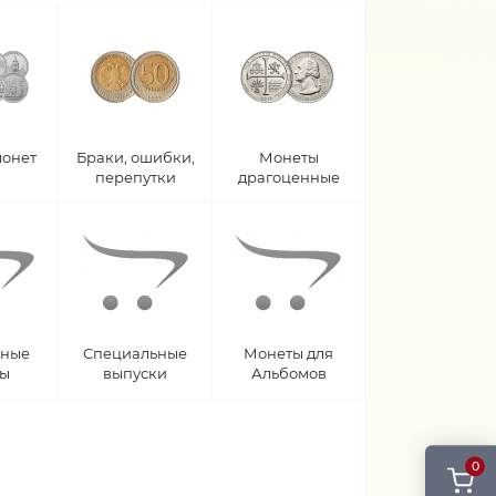
монет
Браки, ошибки,
Монеты
перепутки
драгоценные
рные
Специальные
Монеты для
ты
выпуски
Альбомов
0