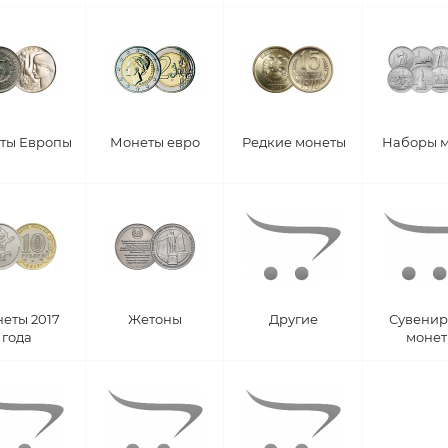
ты Европы
Монеты евро
Редкие монеты
Наборы 
еты 2017
Жетоны
Другие
Сувени
года
моне