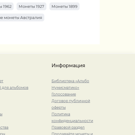
 1962
Монеты 1927
Монеты 1899
е монеты Австралия
Информация
ет
Библиотека «Альбо
) для альбомов
Нумисматико»
Голосование
Договор публичной
оферты
ры
Политика
конфиденциальности
ства
Правовой раздел
иры
Продавайте монеты и