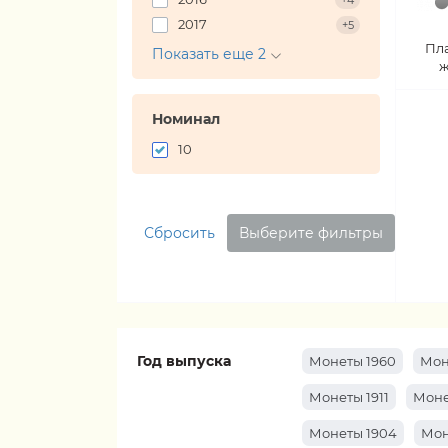
+4
2017
+5
Пл
Показать еще 2
ж
Номинал
10
Сбросить
Выберите фильтры
Год выпуска
Монеты 1960
Мон
Монеты 1911
Моне
Монеты 1904
Мон