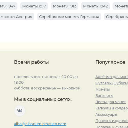
ты 1947
Монеты 1917
Монеты 1913
Монеты 1942
Монеты
 монеты Австрия
Серебряные монеты Германия
Серебряны
Время работы
Популярное
понедельник–пятница с 10:00 до
Альбомы для мон
18:00,
Футляры (шуберы
суббота, воскресенье — выходной
Монеты
Банкноты
Мы в социальных сетях:
Листы для монет
Капсулы и холде
Аксессуары
Проекты издатель
albo@albonumismatico.com
Подарки и сувен