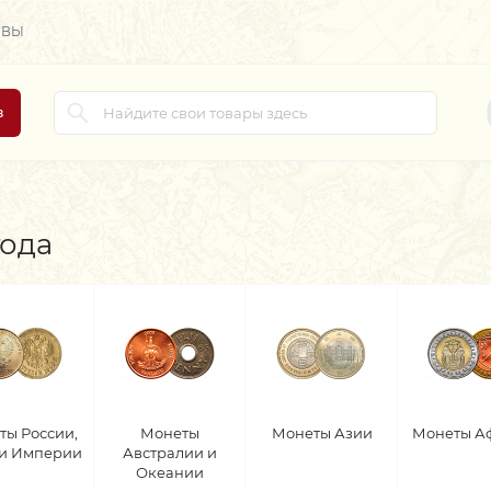
ЫВЫ
в
года
ты России,
Монеты
Монеты Азии
Монеты А
 и Империи
Австралии и
Океании