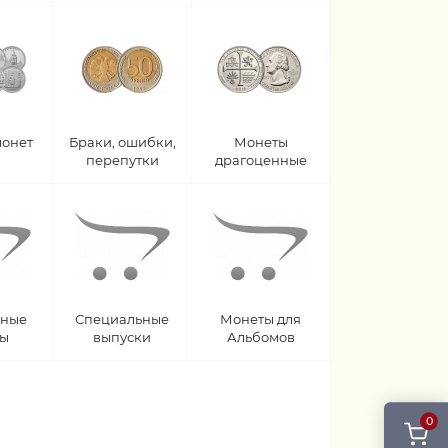
монет
Браки, ошибки,
Монеты
перепутки
драгоценные
рные
Специальные
Монеты для
ты
выпуски
Альбомов
0