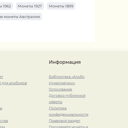
 1962
Монеты 1927
Монеты 1899
е монеты Австралия
Информация
ет
Библиотека «Альбо
) для альбомов
Нумисматико»
Голосование
Договор публичной
оферты
ры
Политика
конфиденциальности
ства
Правовой раздел
иры
Продавайте монеты и