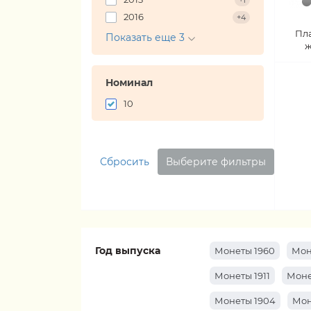
+1
2016
+4
Пл
Показать еще 3
ж
Номинал
10
Сбросить
Выберите фильтры
Год выпуска
Монеты 1960
Мон
Монеты 1911
Моне
Монеты 1904
Мон