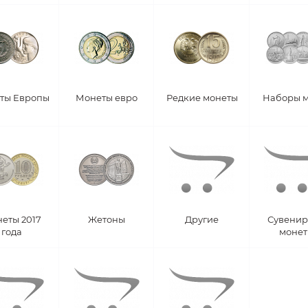
ты Европы
Монеты евро
Редкие монеты
Наборы 
еты 2017
Жетоны
Другие
Сувени
года
моне