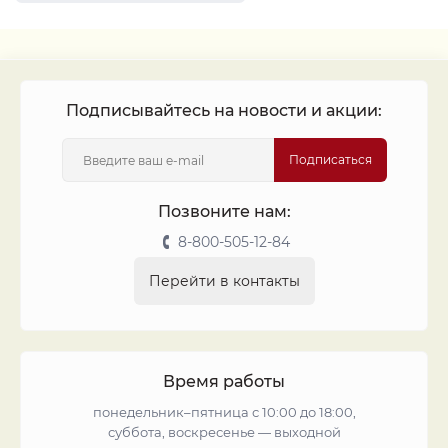
Монеты 1916
Монеты 1947
Монеты 1917
Серебряные монеты Россия
Монеты 1913
Монеты 1942
Монеты 1962
Монеты 1927
Монеты 1899
Подписывайтесь на новости и акции:
Подписаться
Позвоните нам:
8-800-505-12-84
Перейти в контакты
Время работы
понедельник–пятница с 10:00 до 18:00,
суббота, воскресенье — выходной