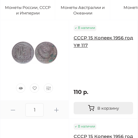
Монеты России, СССР
Монеты Австралии и
Монет
и Империи
Океании
В наличии
СССР 15 Копеек 1956 год
Y# 117
110 р.
В корзину
В наличии
СССР 15 Копеек 1956 год