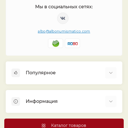
Мы в социальных сетях:
albo@albonumismatico.com
Популярное
Альбомы для монет
Футляры (шуберы) для альбомов
Информация
Монеты
Банкноты
Библиотека «Альбо Нумисматико»
Листы для монет
Голосование
Каталог товаров