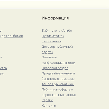
Информация
ет
Библиотека «Альбо
) для альбомов
Нумисматико»
Голосование
Договор публичной
оферты
ры
Политика
конфиденциальности
ства
Правовой раздел
иры
Продавайте монеты и
банкноты с помощью
Альбо Нумисматико.
Публичная оферта о
персональных данных
Сервис
Контакты