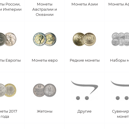
ты России,
Монеты
Монеты Азии
Монеты А
 и Империи
Австралии и
Океании
ты Европы
Монеты евро
Редкие монеты
Наборы 
еты 2017
Жетоны
Другие
Сувени
года
моне