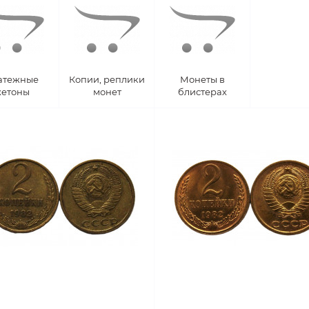
атежные
Копии, реплики
Монеты в
етоны
монет
блистерах