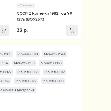
В наличии
СССР 2 Копейки 1982 год Y#
127a (BOX2573)
33 р.
ы 1909
Монеты 1919
Монеты 1944
 1914
Монеты 1910
Монеты 1959
ты 1922
Монеты 1963
Монеты 1912
 1962
Монеты 1927
Монеты 1899
е монеты Австралия