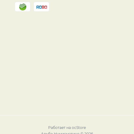
Работает на
ocStore
Альбо Нумисматико © 2026