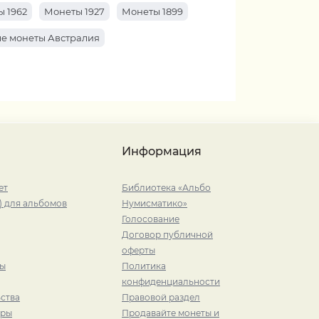
 1962
Монеты 1927
Монеты 1899
е монеты Австралия
Информация
ет
Библиотека «Альбо
) для альбомов
Нумисматико»
Голосование
Договор публичной
оферты
ры
Политика
конфиденциальности
ства
Правовой раздел
иры
Продавайте монеты и