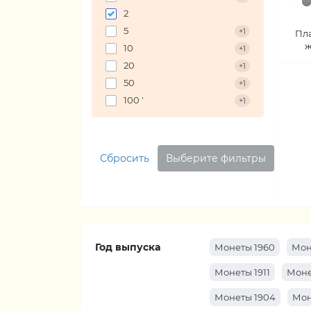
2
5
+1
Пл
ж
10
+1
20
+1
50
+1
100 '
+1
Сбросить
Выберите фильтры
Год выпуска
Монеты 1960
Мон
Монеты 1911
Моне
Монеты 1904
Мон