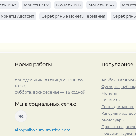
ты 1947
Монеты 1917
Монеты 1913
Монеты 1942
Монеты
 монеты Австрия
Серебряные монеты Германия
Серебряны
Время работы
Популярное
понедельник–пятница с 10:00 до
Альбомы для мон
18:00,
Футляры (шуберы
суббота, воскресенье — выходной
Монеты
Банкноты
Мы в социальных сетях:
Листы для монет
Капсулы и холде
Аксессуары
Проекты издатель
albo@albonumismatico.com
Подарки и сувен