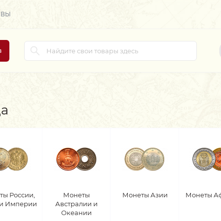
ЫВЫ
в
да
ты России,
Монеты
Монеты Азии
Монеты А
 и Империи
Австралии и
Океании