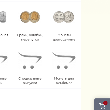
монет
Браки, ошибки,
Монеты
перепутки
драгоценные
рные
Специальные
Монеты для
ты
выпуски
Альбомов
0