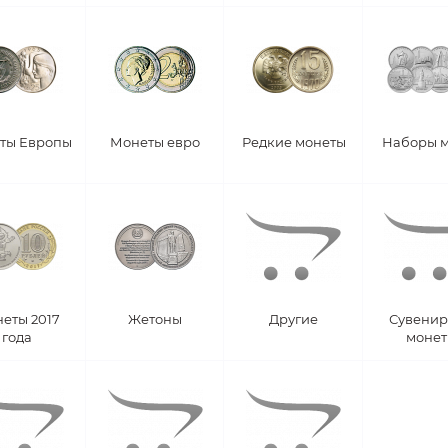
ты Европы
Монеты евро
Редкие монеты
Наборы 
еты 2017
Жетоны
Другие
Сувени
года
моне