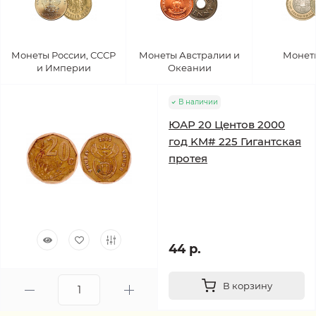
Монеты России, СССР
Монеты Австралии и
Монет
и Империи
Океании
В наличии
ЮАР 20 Центов 2000
год KM# 225 Гигантская
протея
44 р.
В корзину