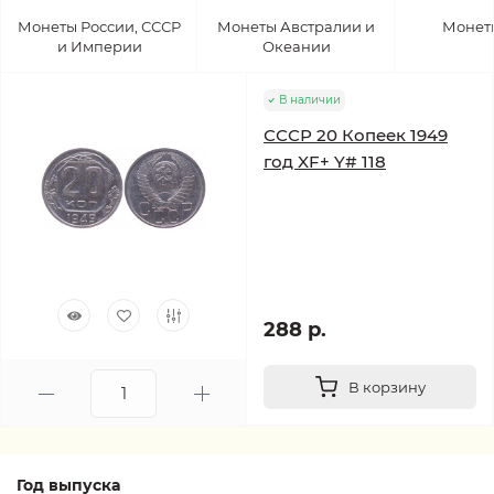
Монеты России, СССР
Монеты Австралии и
Монет
и Империи
Океании
В наличии
СССР 20 Копеек 1949
год XF+ Y# 118
288 р.
В корзину
Год выпуска