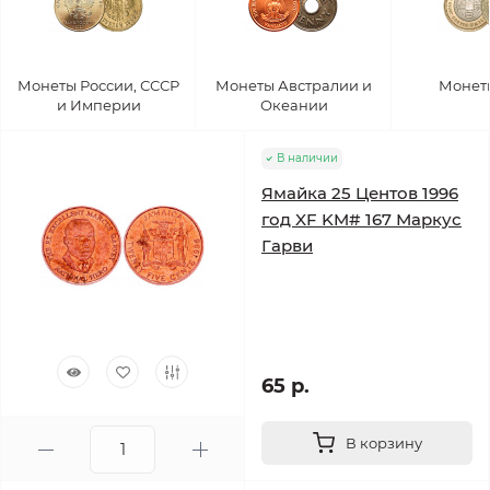
Монеты России, СССР
Монеты Австралии и
Монет
и Империи
Океании
В наличии
Ямайка 25 Центов 1996
год XF KM# 167 Маркус
Гарви
65 р.
В корзину