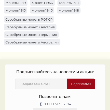
Монеты 1919
Монеты 1944
Монеты 1911
Монеты 1915
Монеты 1945
Монеты 1918
Монеты 1941
Монеты 1914
Монеты 1910
Серебряные монеты РСФСР
Монеты 1959
Монеты 1904
Монеты 1920
Серебряные монеты Австрия
Монеты 1961
Монеты 1934
Монеты 1969
Серебряные монеты Германия
Монеты 1922
Монеты 1963
Монеты 1912
Серебряные монеты Австралия
Монеты 1916
Монеты 1947
Монеты 1917
Серебряные монеты Россия
Монеты 1913
Монеты 1942
Монеты 1962
Монеты 1927
Монеты 1899
Подписывайтесь на новости и акции:
Подписаться
Позвоните нам:
8-800-505-12-84