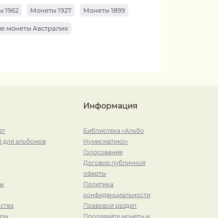
 1962
Монеты 1927
Монеты 1899
е монеты Австралия
Информация
ет
Библиотека «Альбо
) для альбомов
Нумисматико»
Голосование
Договор публичной
оферты
ры
Политика
конфиденциальности
ства
Правовой раздел
иры
Продавайте монеты и