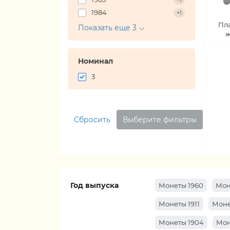
+1
1984
+1
Пл
Показать еще 3
ж
Номинал
3
Сбросить
Выберите фильтры
Год выпуска
Монеты 1960
Мон
Монеты 1911
Моне
Монеты 1904
Мон