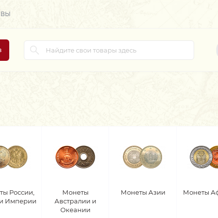
ЫВЫ
в
ты России,
Монеты
Монеты Азии
Монеты А
 и Империи
Австралии и
Океании