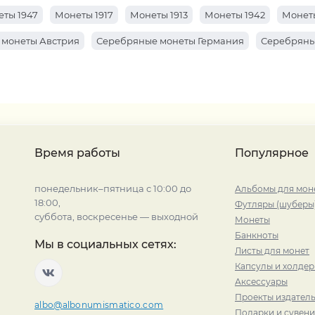
ты 1947
Монеты 1917
Монеты 1913
Монеты 1942
Монеты
 монеты Австрия
Серебряные монеты Германия
Серебряны
Время работы
Популярное
понедельник–пятница с 10:00 до
Альбомы для мон
18:00,
Футляры (шуберы
суббота, воскресенье — выходной
Монеты
Банкноты
Мы в социальных сетях:
Листы для монет
Капсулы и холде
Аксессуары
Проекты издатель
albo@albonumismatico.com
Подарки и сувен