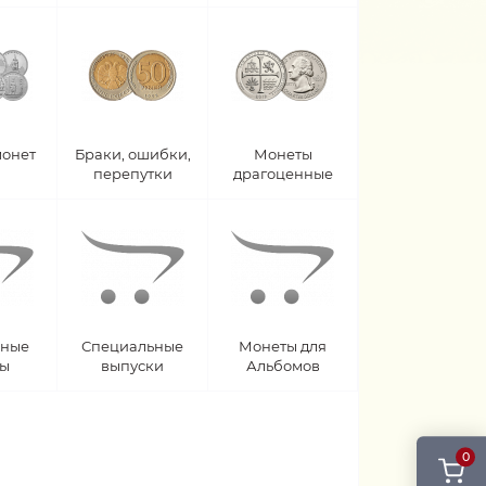
монет
Браки, ошибки,
Монеты
перепутки
драгоценные
рные
Специальные
Монеты для
ты
выпуски
Альбомов
0