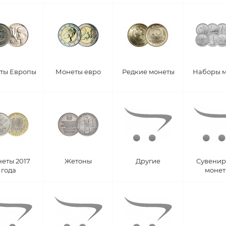
ты Европы
Монеты евро
Редкие монеты
Наборы 
еты 2017
Жетоны
Другие
Сувени
года
моне