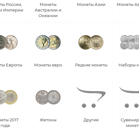
ты России,
Монеты
Монеты Азии
Монеты А
 и Империи
Австралии и
Океании
ты Европы
Монеты евро
Редкие монеты
Наборы 
еты 2017
Жетоны
Другие
Сувени
года
моне