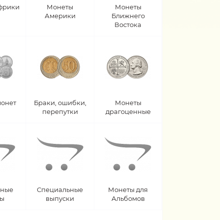
фрики
Монеты
Монеты
Америки
Ближнего
Востока
монет
Браки, ошибки,
Монеты
перепутки
драгоценные
рные
Специальные
Монеты для
ты
выпуски
Альбомов