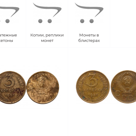
атежные
Копии, реплики
Монеты в
етоны
монет
блистерах