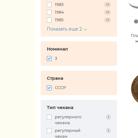
1983
+1
1984
+1
1985
+1
Показать еще 2
Пл
ж
Номинал
3
Страна
СССР
Тип чекана
регулярного
1
чекана
регулярный
1
чекан