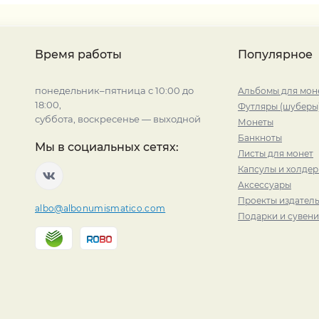
Время работы
Популярное
понедельник–пятница с 10:00 до
Альбомы для мон
18:00,
Футляры (шуберы
суббота, воскресенье — выходной
Монеты
Банкноты
Мы в социальных сетях:
Листы для монет
Капсулы и холде
Аксессуары
Проекты издатель
albo@albonumismatico.com
Подарки и сувен