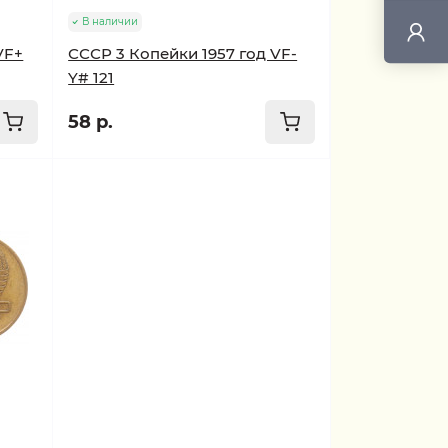
В наличии
VF+
СССР 3 Копейки 1957 год VF-
Y# 121
58 р.