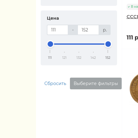
В н
СССР
Цена
-
р.
111 р
111
121
132
142
152
Сбросить
Выберите фильтры