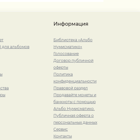
Информация
ет
Библиотека «Альбо
) для альбомов
Нумисматико»
Голосование
Договор публичной
оферты
ры
Политика
конфиденциальности
ства
Правовой раздел
иры
Продавайте монеты и
банкноты с помощью
Альбо Нумисматико.
Публичная оферта о
персональных данных
Сервис
Контакты