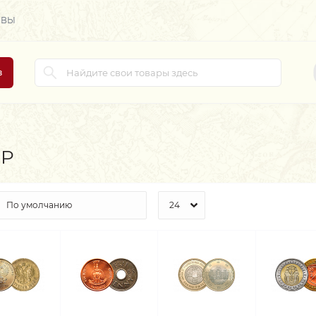
ЫВЫ
в
СР