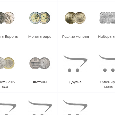
ты Европы
Монеты евро
Редкие монеты
Наборы 
еты 2017
Жетоны
Другие
Сувени
года
моне