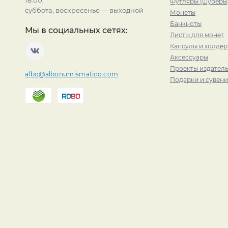
18:00,
Футляры (шуберы
суббота, воскресенье — выходной
Монеты
Банкноты
Мы в социальных сетях:
Листы для монет
Капсулы и холде
Аксессуары
Проекты издатель
albo@albonumismatico.com
Подарки и сувен