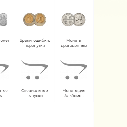
монет
Браки, ошибки,
Монеты
перепутки
драгоценные
рные
Специальные
Монеты для
ты
выпуски
Альбомов