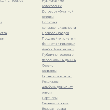
) для альбомов
Нумисматико»
Голосование
Договор публичной
оферты
ры
Политика
конфиденциальности
ства
Правовой раздел
иры
Продавайте монеты и
банкноты с помощью
Альбо Нумисматико.
Публичная оферта о
персональных данных
Сервис
Контакты
Гарантия и возврат
Реквизиты
Альбомы для монет
оптом
Партнеры
Связаться с нами
Возврат товара