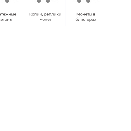
атежные
Копии, реплики
Монеты в
етоны
монет
блистерах