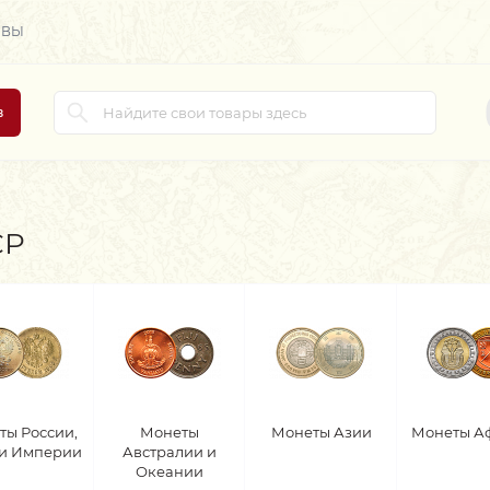
ЫВЫ
в
СР
ты России,
Монеты
Монеты Азии
Монеты А
 и Империи
Австралии и
Океании