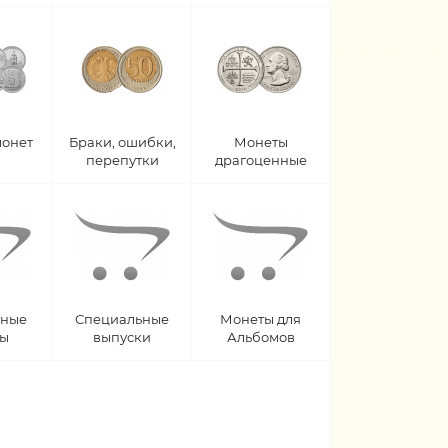
монет
Браки, ошибки,
Монеты
перепутки
драгоценные
рные
Специальные
Монеты для
ты
выпуски
Альбомов