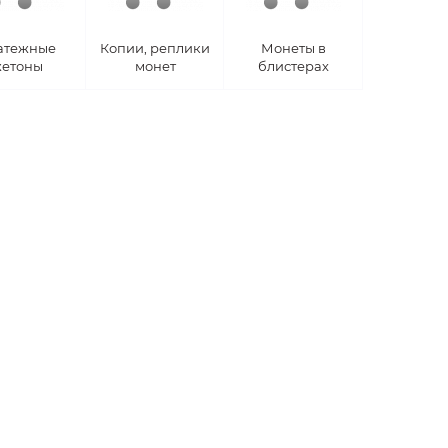
атежные
Копии, реплики
Монеты в
етоны
монет
блистерах