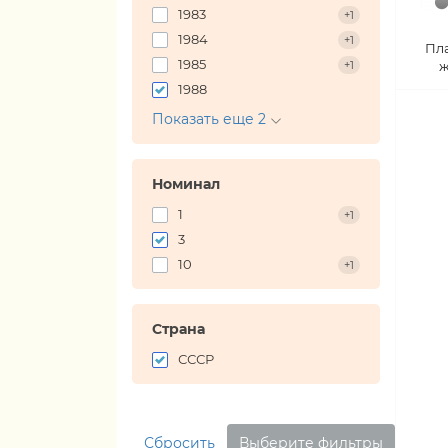
1983
+1
1984
+1
Пл
1985
+1
ж
1988
Показать еще 2
Номинал
1
+1
3
10
+1
Страна
СССР
Сбросить
Выберите фильтры