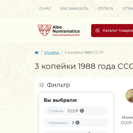
О НАС
КАК ЗАКАЗАТЬ
ОПЛАТА
ОТЗ
Каталог товаро
Монеты
3 копейки 1988 СССР
3 копейки 1988 года СС
Фильтр
Вы выбрали:
Страна:
СССР
Моне
Номинал:
3
СССР