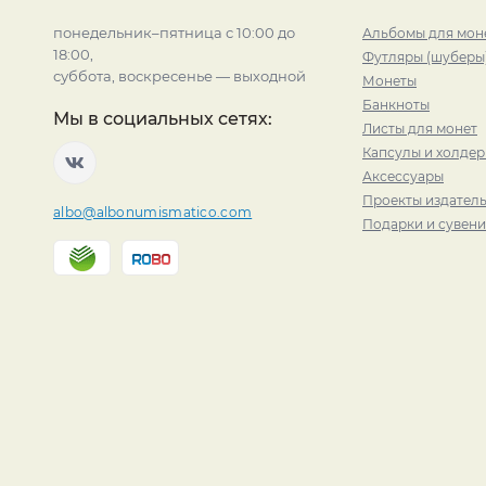
понедельник–пятница с 10:00 до
Альбомы для мон
18:00,
Футляры (шуберы
суббота, воскресенье — выходной
Монеты
Банкноты
Мы в социальных сетях:
Листы для монет
Капсулы и холде
Аксессуары
Проекты издатель
albo@albonumismatico.com
Подарки и сувен