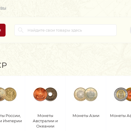
ЫВЫ
в
СР
ты России,
Монеты
Монеты Азии
Монеты А
 и Империи
Австралии и
Океании