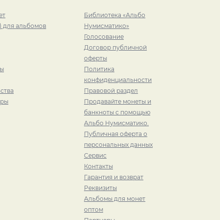
ет
Библиотека «Альбо
) для альбомов
Нумисматико»
Голосование
Договор публичной
оферты
ры
Политика
конфиденциальности
ства
Правовой раздел
иры
Продавайте монеты и
банкноты с помощью
Альбо Нумисматико.
Публичная оферта о
персональных данных
Сервис
Контакты
Гарантия и возврат
Реквизиты
Альбомы для монет
оптом