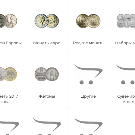
ты Европы
Монеты евро
Редкие монеты
Наборы 
еты 2017
Жетоны
Другие
Сувени
года
моне