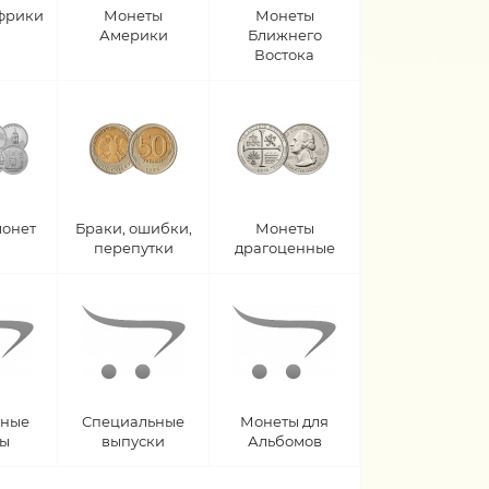
фрики
Монеты
Монеты
Америки
Ближнего
Востока
монет
Браки, ошибки,
Монеты
перепутки
драгоценные
рные
Специальные
Монеты для
ты
выпуски
Альбомов