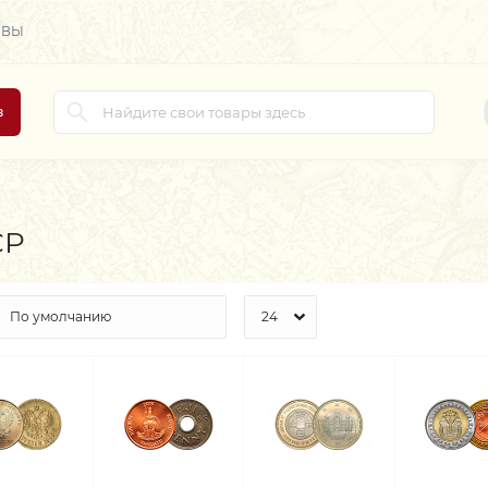
ЫВЫ
в
СР