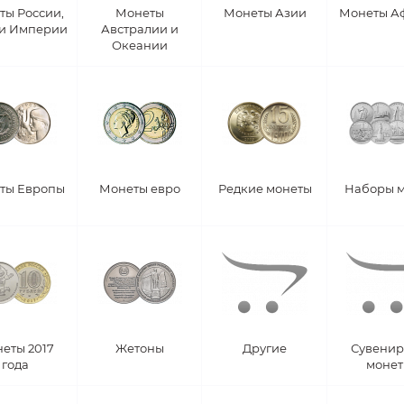
ты России,
Монеты
Монеты Азии
Монеты А
 и Империи
Австралии и
Океании
ты Европы
Монеты евро
Редкие монеты
Наборы 
еты 2017
Жетоны
Другие
Сувени
года
моне