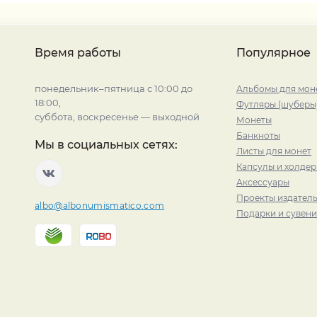
Время работы
Популярное
понедельник–пятница с 10:00 до
Альбомы для мон
18:00,
Футляры (шуберы
суббота, воскресенье — выходной
Монеты
Банкноты
Мы в социальных сетях:
Листы для монет
Капсулы и холде
Аксессуары
Проекты издатель
albo@albonumismatico.com
Подарки и сувен