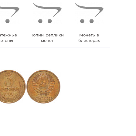
атежные
Копии, реплики
Монеты в
етоны
монет
блистерах