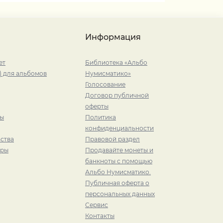
Информация
ет
Библиотека «Альбо
) для альбомов
Нумисматико»
Голосование
Договор публичной
оферты
ры
Политика
конфиденциальности
ства
Правовой раздел
иры
Продавайте монеты и
банкноты с помощью
Альбо Нумисматико.
Публичная оферта о
персональных данных
Сервис
Контакты