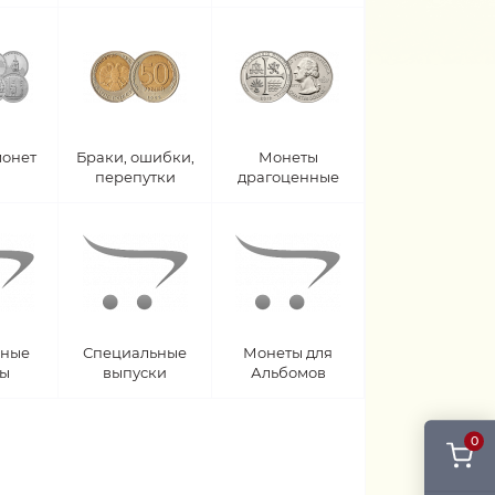
монет
Браки, ошибки,
Монеты
перепутки
драгоценные
рные
Специальные
Монеты для
ты
выпуски
Альбомов
0