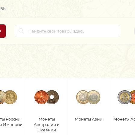
ЫВЫ
в
ты России,
Монеты
Монеты Азии
Монеты А
 и Империи
Австралии и
Океании