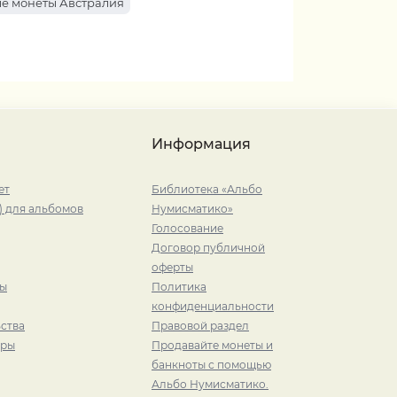
е монеты Австралия
Информация
ет
Библиотека «Альбо
) для альбомов
Нумисматико»
Голосование
Договор публичной
оферты
ры
Политика
конфиденциальности
ства
Правовой раздел
иры
Продавайте монеты и
банкноты с помощью
Альбо Нумисматико.