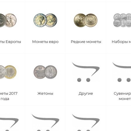
ты Европы
Монеты евро
Редкие монеты
Наборы 
еты 2017
Жетоны
Другие
Сувени
года
моне