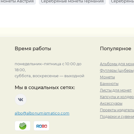
 монеты Австрия
Серебряные монеты Германия
Серебряны
Время работы
Популярное
понедельник–пятница с 10:00 до
Альбомы для мон
18:00,
Футляры (шуберы
суббота, воскресенье — выходной
Монеты
Банкноты
Мы в социальных сетях:
Листы для монет
Капсулы и холде
Аксессуары
Проекты издатель
albo@albonumismatico.com
Подарки и сувен