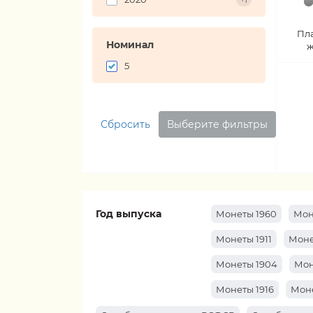
+1
Пл
Номинал
ж
5
Сбросить
Выберите фильтры
Год выпуска
Монеты 1960
Мон
Монеты 1911
Моне
Монеты 1904
Мон
Монеты 1916
Моне