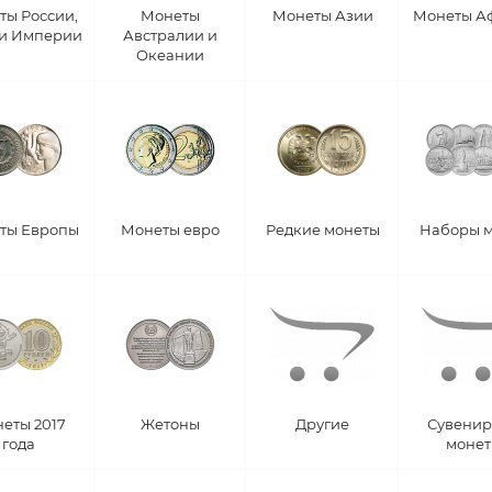
ты России,
Монеты
Монеты Азии
Монеты А
 и Империи
Австралии и
Океании
ты Европы
Монеты евро
Редкие монеты
Наборы 
еты 2017
Жетоны
Другие
Сувени
года
моне