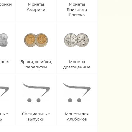
фрики
Монеты
Монеты
Америки
Ближнего
Востока
монет
Браки, ошибки,
Монеты
перепутки
драгоценные
рные
Специальные
Монеты для
ты
выпуски
Альбомов