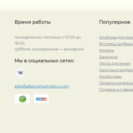
Время работы
Популярное
понедельник–пятница с 10:00 до
Альбомы для мон
18:00,
Футляры (шуберы
суббота, воскресенье — выходной
Монеты
Банкноты
Мы в социальных сетях:
Листы для монет
Капсулы и холде
Аксессуары
Проекты издатель
albo@albonumismatico.com
Подарки и сувен