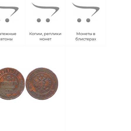
атежные
Копии, реплики
Монеты в
етоны
монет
блистерах