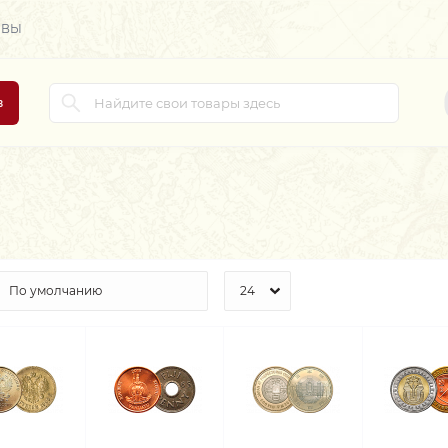
ЫВЫ
в