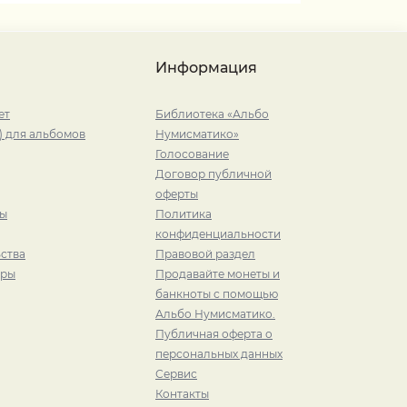
Информация
ет
Библиотека «Альбо
) для альбомов
Нумисматико»
Голосование
Договор публичной
оферты
ры
Политика
конфиденциальности
ства
Правовой раздел
иры
Продавайте монеты и
банкноты с помощью
Альбо Нумисматико.
Публичная оферта о
персональных данных
Сервис
Контакты