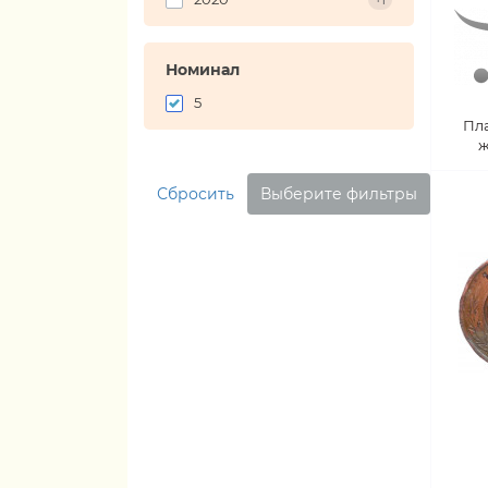
+1
Номинал
5
Пл
ж
Сбросить
Выберите фильтры