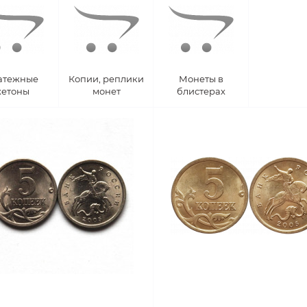
атежные
Копии, реплики
Монеты в
етоны
монет
блистерах