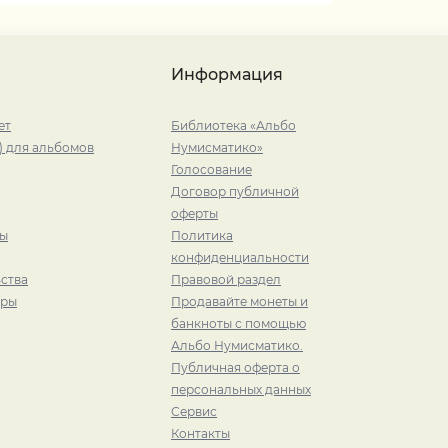
Информация
ет
Библиотека «Альбо
) для альбомов
Нумисматико»
Голосование
Договор публичной
оферты
ры
Политика
конфиденциальности
ства
Правовой раздел
иры
Продавайте монеты и
банкноты с помощью
Альбо Нумисматико.
Публичная оферта о
персональных данных
Сервис
Контакты