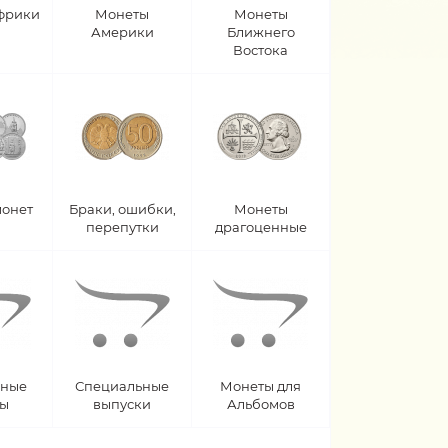
фрики
Монеты
Монеты
Америки
Ближнего
Востока
монет
Браки, ошибки,
Монеты
перепутки
драгоценные
рные
Специальные
Монеты для
ты
выпуски
Альбомов