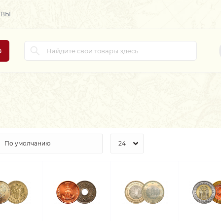
ЫВЫ
в