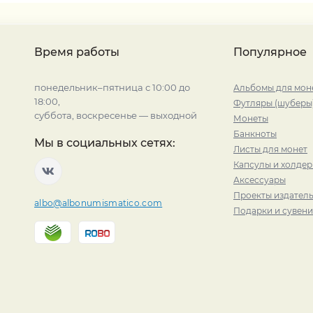
Время работы
Популярное
понедельник–пятница с 10:00 до
Альбомы для мон
18:00,
Футляры (шуберы
суббота, воскресенье — выходной
Монеты
Банкноты
Мы в социальных сетях:
Листы для монет
Капсулы и холде
Аксессуары
Проекты издатель
albo@albonumismatico.com
Подарки и сувен