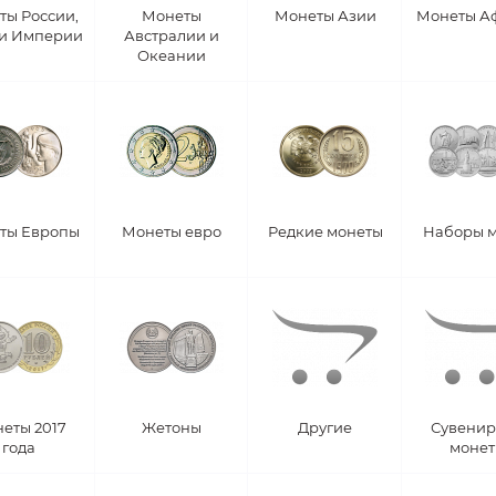
ты России,
Монеты
Монеты Азии
Монеты А
 и Империи
Австралии и
Океании
ты Европы
Монеты евро
Редкие монеты
Наборы 
еты 2017
Жетоны
Другие
Сувени
года
моне