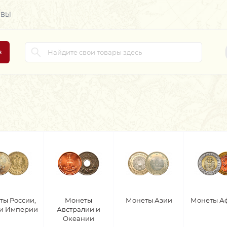
ЫВЫ
в
ты России,
Монеты
Монеты Азии
Монеты А
 и Империи
Австралии и
Океании