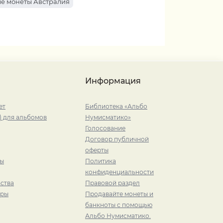
е монеты Австралия
Информация
ет
Библиотека «Альбо
) для альбомов
Нумисматико»
Голосование
Договор публичной
оферты
ры
Политика
конфиденциальности
ства
Правовой раздел
иры
Продавайте монеты и
банкноты с помощью
Альбо Нумисматико.