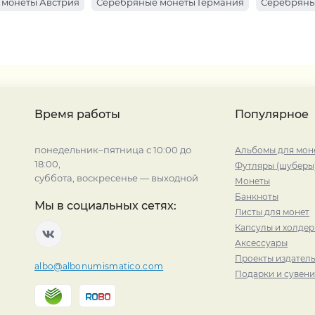
 монеты Австрия
Серебряные монеты Германия
Серебряны
Время работы
Популярное
понедельник–пятница с 10:00 до
Альбомы для мон
18:00,
Футляры (шуберы
суббота, воскресенье — выходной
Монеты
Банкноты
Мы в социальных сетях:
Листы для монет
Капсулы и холде
Аксессуары
Проекты издатель
albo@albonumismatico.com
Подарки и сувен