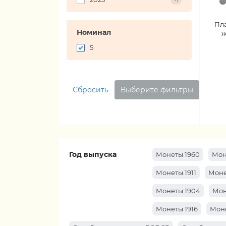
+1
Пл
Номинал
ж
5
Сбросить
Выберите фильтры
Год выпуска
Монеты 1960
Мон
Монеты 1911
Моне
Монеты 1904
Мон
Монеты 1916
Моне