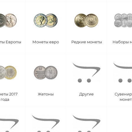
ты Европы
Монеты евро
Редкие монеты
Наборы 
еты 2017
Жетоны
Другие
Сувени
года
моне