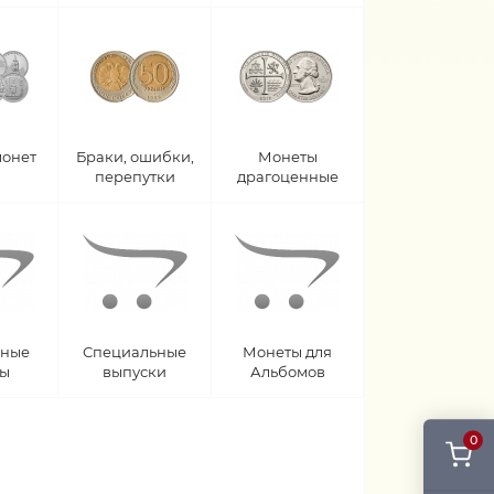
монет
Браки, ошибки,
Монеты
перепутки
драгоценные
рные
Специальные
Монеты для
ты
выпуски
Альбомов
0