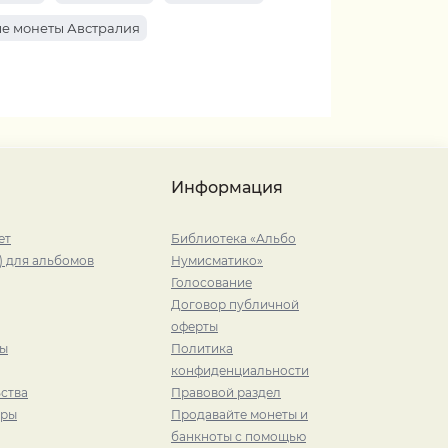
е монеты Австралия
Информация
ет
Библиотека «Альбо
) для альбомов
Нумисматико»
Голосование
Договор публичной
оферты
ры
Политика
конфиденциальности
ства
Правовой раздел
иры
Продавайте монеты и
банкноты с помощью