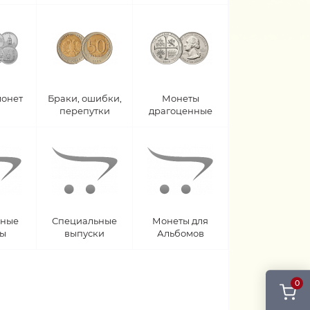
монет
Браки, ошибки,
Монеты
перепутки
драгоценные
рные
Специальные
Монеты для
ты
выпуски
Альбомов
0