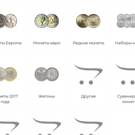
ты Европы
Монеты евро
Редкие монеты
Наборы 
еты 2017
Жетоны
Другие
Сувени
года
моне