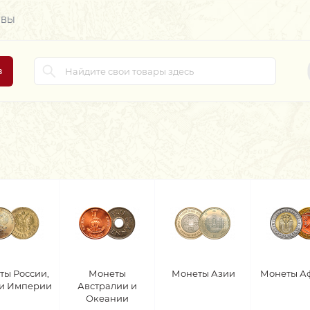
ЫВЫ
в
ты России,
Монеты
Монеты Азии
Монеты А
 и Империи
Австралии и
Океании