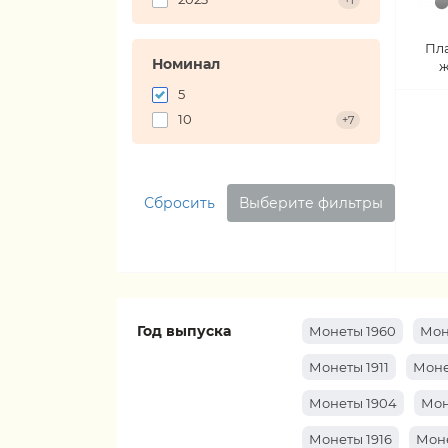
+1
Пл
Номинал
ж
5
10
+7
Сбросить
Выберите фильтры
Год выпуска
Монеты 1960
Мон
Монеты 1911
Моне
Монеты 1904
Мон
Монеты 1916
Моне