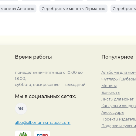
 монеты Австрия
Серебряные монеты Германия
Серебряны
Время работы
Популярное
понедельник–пятница с 10:00 до
Альбомы для мон
18:00,
Футляры (шуберы
суббота, воскресенье — выходной
Монеты
Банкноты
Мы в социальных сетях:
Листы для монет
Капсулы и холде
Аксессуары
Проекты издатель
albo@albonumismatico.com
Подарки и сувен