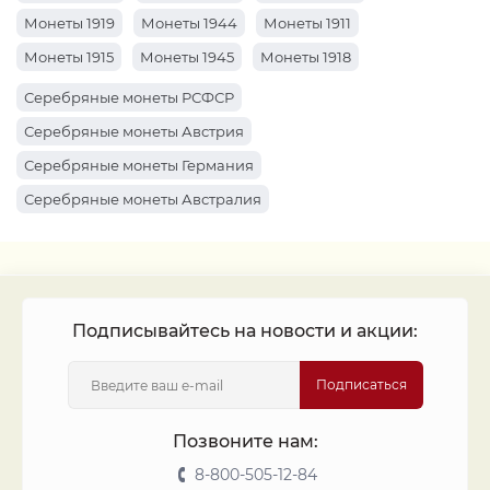
Монеты 1919
Монеты 1944
Монеты 1911
Монеты 1915
Монеты 1945
Монеты 1918
Монеты 1941
Монеты 1914
Монеты 1910
Серебряные монеты РСФСР
Монеты 1959
Монеты 1904
Монеты 1920
Серебряные монеты Австрия
Монеты 1961
Монеты 1934
Монеты 1969
Серебряные монеты Германия
Монеты 1922
Монеты 1963
Монеты 1912
Серебряные монеты Австралия
Монеты 1916
Монеты 1947
Монеты 1917
Серебряные монеты Россия
Монеты 1913
Монеты 1942
Монеты 1962
Монеты 1927
Монеты 1899
Подписывайтесь на новости и акции:
Подписаться
Позвоните нам:
8-800-505-12-84