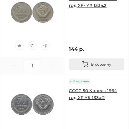
год XF- Y# 133a.2
144 р.
В корзину
В наличии
СССР 50 Копеек 1964
год XF Y# 133a.2