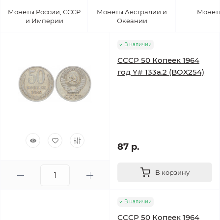
Монеты России, СССР
Монеты Австралии и
Монет
и Империи
Океании
В наличии
СССР 50 Копеек 1964
год Y# 133a.2 (BOX254)
87 р.
В корзину
В наличии
СССР 50 Копеек 1964