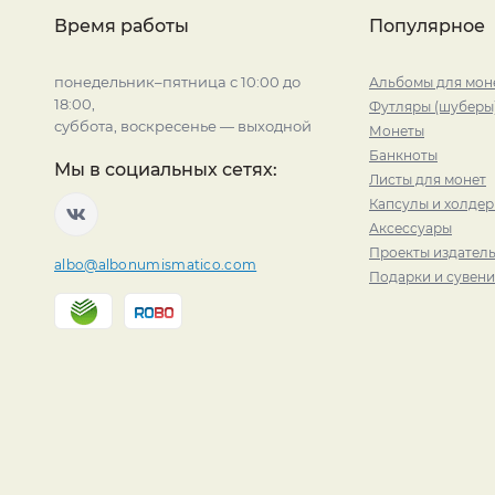
Время работы
Популярное
понедельник–пятница с 10:00 до
Альбомы для мон
18:00,
Футляры (шуберы
суббота, воскресенье — выходной
Монеты
Банкноты
Мы в социальных сетях:
Листы для монет
Капсулы и холде
Аксессуары
Проекты издатель
albo@albonumismatico.com
Подарки и сувен