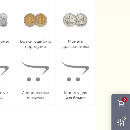
монет
Браки, ошибки,
Монеты
перепутки
драгоценные
рные
Специальные
Монеты для
ты
выпуски
Альбомов
0
0