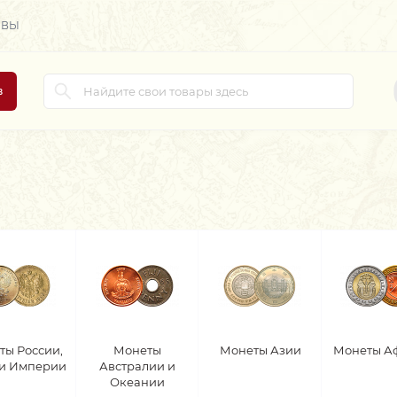
ЫВЫ
в
ты России,
Монеты
Монеты Азии
Монеты А
 и Империи
Австралии и
Океании