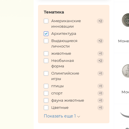
Тематика
Американские
+2
инновации
Архитектура
Выдающиеся
Моне
+2
личности
животные
+1
Необычная
+2
форма
Олимпийские
+1
игры
птицы
+1
Мон
спорт
+1
фауна животные
+1
Цветные
+1
Показать еще 1