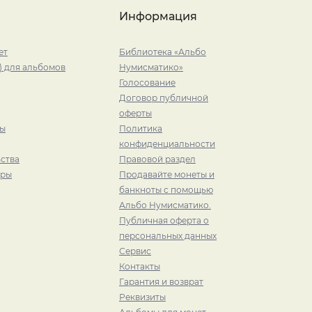
Информация
ет
Библиотека «Альбо
) для альбомов
Нумисматико»
Голосование
Договор публичной
оферты
ры
Политика
конфиденциальности
ства
Правовой раздел
иры
Продавайте монеты и
банкноты с помощью
Альбо Нумисматико.
Публичная оферта о
персональных данных
Сервис
Контакты
Гарантия и возврат
Реквизиты