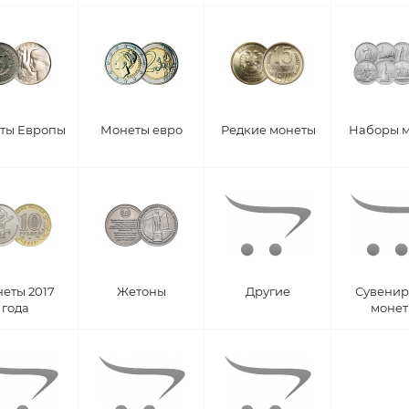
ты Европы
Монеты евро
Редкие монеты
Наборы 
еты 2017
Жетоны
Другие
Сувени
года
моне