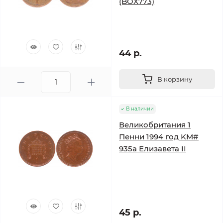
(BOX773)
44 р.
В корзину
В наличии
Великобритания 1
Пенни 1994 год KM#
935a Елизавета II
45 р.