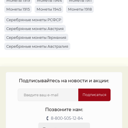
Монеты 1919
Монеты 1944
Монеты 1911
Монеты 1915
Монеты 1945
Монеты 1918
Монеты 1941
Монеты 1914
Монеты 1910
Серебряные монеты РСФСР
Монеты 1959
Монеты 1904
Монеты 1920
Серебряные монеты Австрия
Монеты 1961
Монеты 1934
Монеты 1969
Серебряные монеты Германия
Монеты 1922
Монеты 1963
Монеты 1912
Серебряные монеты Австралия
Монеты 1916
Монеты 1947
Монеты 1917
Серебряные монеты Россия
Монеты 1913
Монеты 1942
Монеты 1962
Монеты 1927
Монеты 1899
Подписывайтесь на новости и акции:
Подписаться
Позвоните нам:
8-800-505-12-84