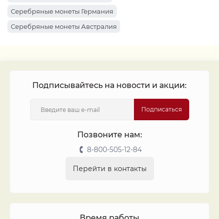
Монеты 1961
Монеты 1934
Монеты 1969
Серебряные монеты Германия
Монеты 1922
Монеты 1963
Монеты 1912
Серебряные монеты Австралия
Монеты 1916
Монеты 1947
Монеты 1917
Серебряные монеты Россия
Монеты 1913
Монеты 1942
Монеты 1962
Монеты 1927
Монеты 1899
Подписывайтесь на новости и акции:
Подписаться
Позвоните нам:
8-800-505-12-84
Перейти в контакты
Время работы