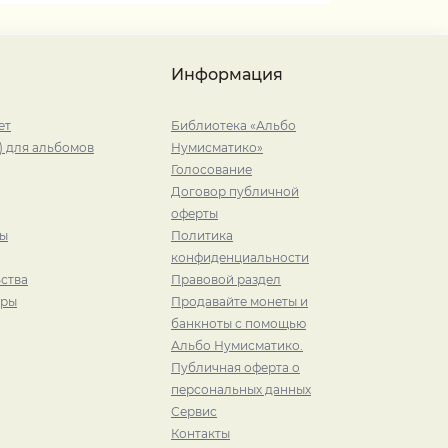
Информация
ет
Библиотека «Альбо
) для альбомов
Нумисматико»
Голосование
Договор публичной
оферты
ры
Политика
конфиденциальности
ства
Правовой раздел
иры
Продавайте монеты и
банкноты с помощью
Альбо Нумисматико.
Публичная оферта о
персональных данных
Сервис
Контакты