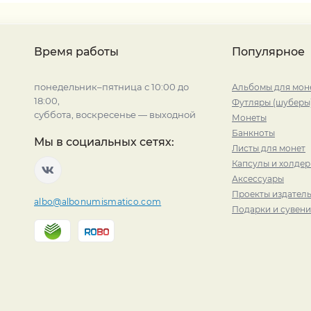
Время работы
Популярное
понедельник–пятница с 10:00 до
Альбомы для мон
18:00,
Футляры (шуберы
суббота, воскресенье — выходной
Монеты
Банкноты
Мы в социальных сетях:
Листы для монет
Капсулы и холде
Аксессуары
Проекты издатель
albo@albonumismatico.com
Подарки и сувен