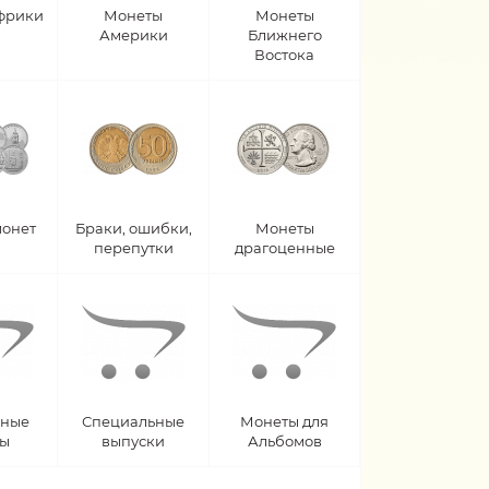
фрики
Монеты
Монеты
Америки
Ближнего
Востока
монет
Браки, ошибки,
Монеты
перепутки
драгоценные
рные
Специальные
Монеты для
ты
выпуски
Альбомов