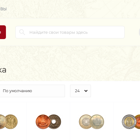
ЫВЫ
в
ка