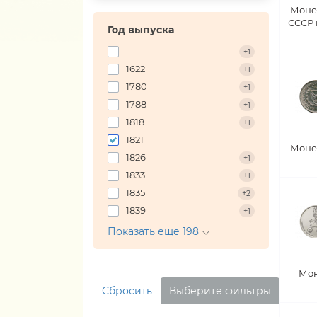
Моне
СССР
Год выпуска
-
+1
1622
+1
1780
+1
1788
+1
1818
+1
1821
Моне
1826
+1
1833
+1
1835
+2
1839
+1
Показать еще 198
Мон
Сбросить
Выберите фильтры