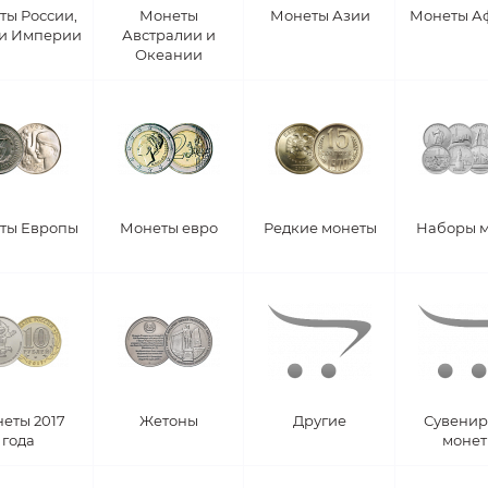
ты России,
Монеты
Монеты Азии
Монеты А
 и Империи
Австралии и
Океании
ты Европы
Монеты евро
Редкие монеты
Наборы 
еты 2017
Жетоны
Другие
Сувени
года
моне