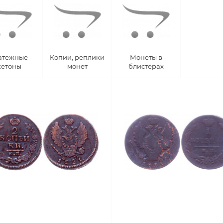
атежные
Копии, реплики
Монеты в
етоны
монет
блистерах