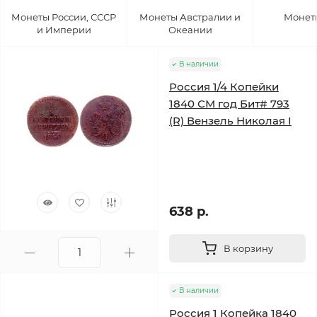
Монеты России, СССР
Монеты Австралии и
Монет
и Империи
Океании
В наличии
Россия 1/4 Копейки
1840 СМ год Бит# 793
(R) Вензель Николая I
638 р.
В корзину
В наличии
Россия 1 Копейка 1840