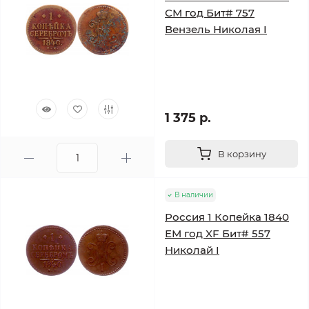
СМ год Бит# 757
Вензель Николая I
1 375 р.
В корзину
В наличии
Россия 1 Копейка 1840
ЕМ год XF Бит# 557
Николай I