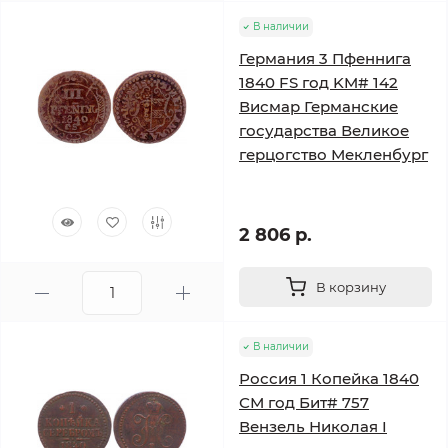
В наличии
Германия 3 Пфеннига
1840 FS год KM# 142
Висмар Германские
государства Великое
герцогство Мекленбург
2 806 р.
В корзину
В наличии
Россия 1 Копейка 1840
СМ год Бит# 757
Вензель Николая I