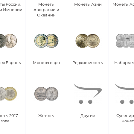
ты России,
Монеты
Монеты Азии
Монеты А
 и Империи
Австралии и
Океании
ты Европы
Монеты евро
Редкие монеты
Наборы 
еты 2017
Жетоны
Другие
Сувени
года
моне