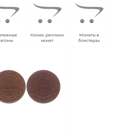
атежные
Копии, реплики
Монеты в
етоны
монет
блистерах