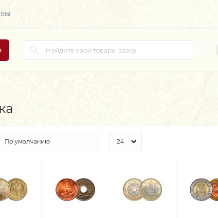
ЫВЫ
в
ка