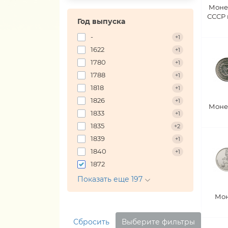
Моне
СССР
Год выпуска
-
+1
1622
+1
1780
+1
1788
+1
1818
+1
1826
+1
Моне
1833
+1
1835
+2
1839
+1
1840
+1
1872
Показать еще 197
Мон
Сбросить
Выберите фильтры