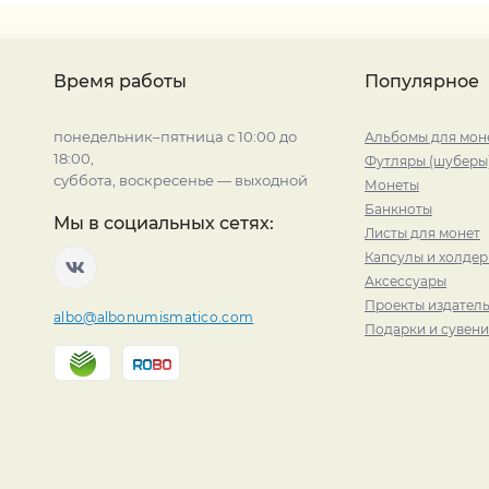
Время работы
Популярное
понедельник–пятница с 10:00 до
Альбомы для мон
18:00,
Футляры (шуберы
суббота, воскресенье — выходной
Монеты
Банкноты
Мы в социальных сетях:
Листы для монет
Капсулы и холде
Аксессуары
Проекты издатель
albo@albonumismatico.com
Подарки и сувен