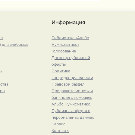
Информация
ет
Библиотека «Альбо
) для альбомов
Нумисматико»
Голосование
Договор публичной
оферты
ры
Политика
конфиденциальности
ства
Правовой раздел
иры
Продавайте монеты и
банкноты с помощью
Альбо Нумисматико.
Публичная оферта о
персональных данных
Сервис
Контакты