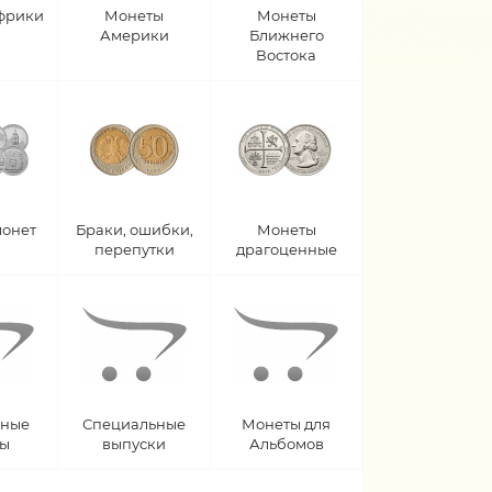
фрики
Монеты
Монеты
Америки
Ближнего
Востока
монет
Браки, ошибки,
Монеты
перепутки
драгоценные
рные
Специальные
Монеты для
ты
выпуски
Альбомов