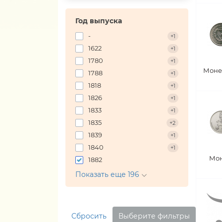
Год выпуска
-
+1
1622
+1
1780
+1
Моне
1788
+1
1818
+1
1826
+1
1833
+1
1835
+2
1839
+1
1840
+1
Мон
1882
Показать еще 196
Сбросить
Выберите фильтры