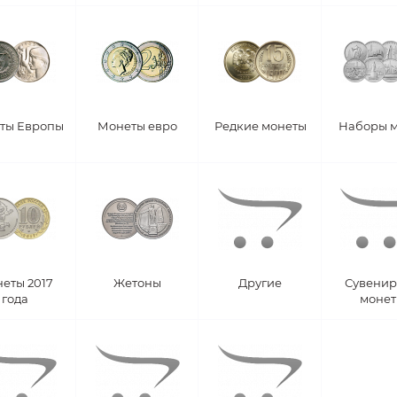
ты Европы
Монеты евро
Редкие монеты
Наборы 
еты 2017
Жетоны
Другие
Сувени
года
моне