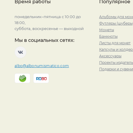
Время работы
Популярное
понедельник–пятница с 10:00 до
Альбомы для мон
18:00,
Футляры (шуберы
суббота, воскресенье — выходной
Монеты
Банкноты
Мы в социальных сетях:
Листы для монет
Капсулы и холде
Аксессуары
Проекты издатель
albo@albonumismatico.com
Подарки и сувен