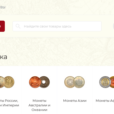
ЫВЫ
в
ка
ты России,
Монеты
Монеты Азии
Монеты А
 и Империи
Австралии и
Океании