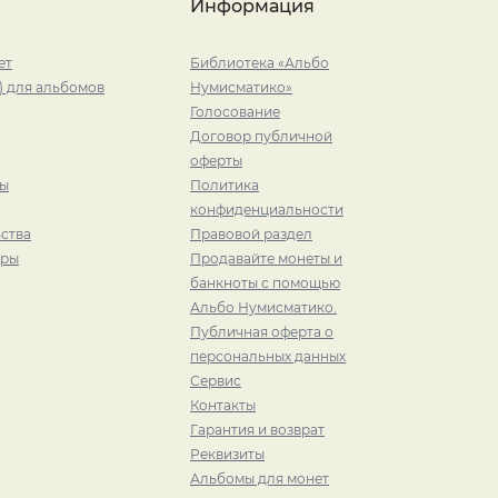
Информация
ет
Библиотека «Альбо
) для альбомов
Нумисматико»
Голосование
Договор публичной
оферты
ры
Политика
конфиденциальности
ства
Правовой раздел
иры
Продавайте монеты и
банкноты с помощью
Альбо Нумисматико.
Публичная оферта о
персональных данных
Сервис
Контакты
Гарантия и возврат
Реквизиты
Альбомы для монет