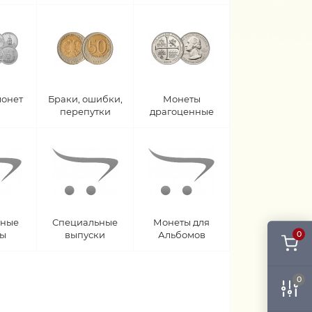
монет
Браки, ошибки,
Монеты
перепутки
драгоценные
рные
Специальные
Монеты для
ты
выпуски
Альбомов
0
0