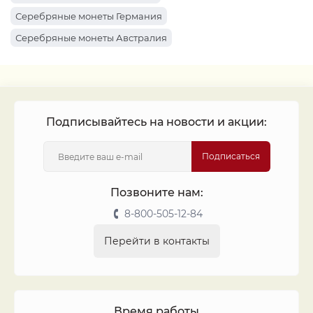
Монеты 1961
Монеты 1934
Монеты 1969
Серебряные монеты Германия
Монеты 1922
Монеты 1963
Монеты 1912
Серебряные монеты Австралия
Монеты 1916
Монеты 1947
Монеты 1917
Серебряные монеты Россия
Монеты 1913
Монеты 1942
Монеты 1962
Монеты 1927
Монеты 1899
Подписывайтесь на новости и акции:
Подписаться
Позвоните нам:
8-800-505-12-84
Перейти в контакты
Время работы