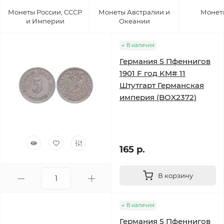
Монеты России, СССР
Монеты Австралии и
Монет
и Империи
Океании
В наличии
Германия 5 Пфеннигов
1901 F год KM# 11
Штутгарт Германская
империя (BOX2372)
165 р.
В корзину
В наличии
Германия 5 Пфеннигов