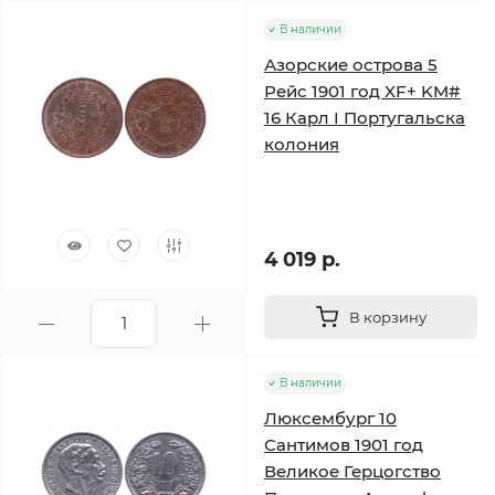
В наличии
Азорские острова 5
Рейс 1901 год XF+ KM#
16 Карл I Португальска
колония
4 019 р.
В корзину
В наличии
Люксембург 10
Сантимов 1901 год
Великое Герцогство