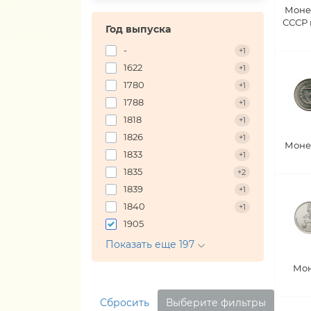
Моне
СССР
Год выпуска
-
+1
1622
+1
1780
+1
1788
+1
1818
+1
1826
+1
Моне
1833
+1
1835
+2
1839
+1
1840
+1
1905
Показать еще 197
Мон
Сбросить
Выберите фильтры