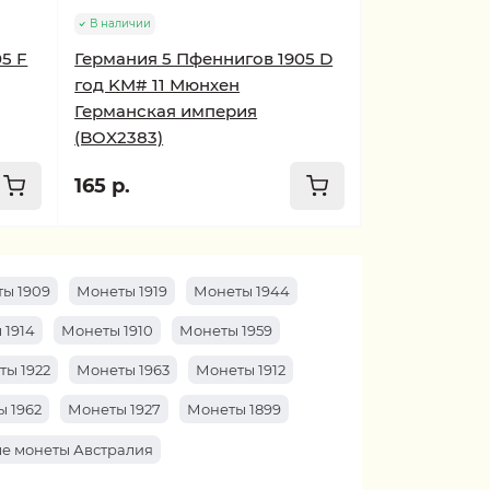
В наличии
5 F
Германия 5 Пфеннигов 1905 D
год KM# 11 Мюнхен
Германская империя
(BOX2383)
165 р.
ы 1909
Монеты 1919
Монеты 1944
 1914
Монеты 1910
Монеты 1959
ты 1922
Монеты 1963
Монеты 1912
 1962
Монеты 1927
Монеты 1899
е монеты Австралия