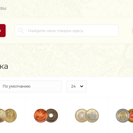
ЫВЫ
в
ка