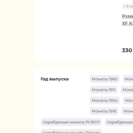
В н
Румы
XF K
330 
Год выпуска
Монеты 1960
Мон
Монеты 1911
Моне
Монеты 1904
Мон
Монеты 1916
Моне
Серебряные монеты РСФСР
Серебряные
Серебряные монеты Россия