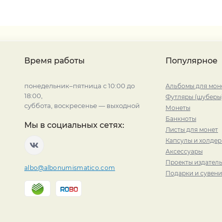
Время работы
Популярное
понедельник–пятница с 10:00 до
Альбомы для мон
18:00,
Футляры (шуберы
суббота, воскресенье — выходной
Монеты
Банкноты
Мы в социальных сетях:
Листы для монет
Капсулы и холде
Аксессуары
Проекты издатель
albo@albonumismatico.com
Подарки и сувен