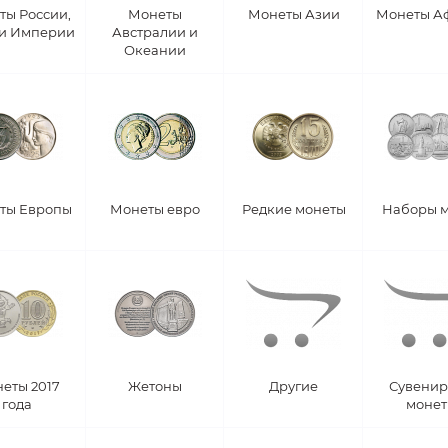
ты России,
Монеты
Монеты Азии
Монеты А
 и Империи
Австралии и
Океании
ты Европы
Монеты евро
Редкие монеты
Наборы 
еты 2017
Жетоны
Другие
Сувени
года
моне