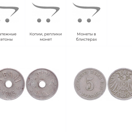
атежные
Копии, реплики
Монеты в
етоны
монет
блистерах