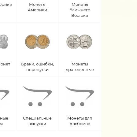
фрики
Монеты
Монеты
Америки
Ближнего
Востока
монет
Браки, ошибки,
Монеты
перепутки
драгоценные
рные
Специальные
Монеты для
ты
выпуски
Альбомов