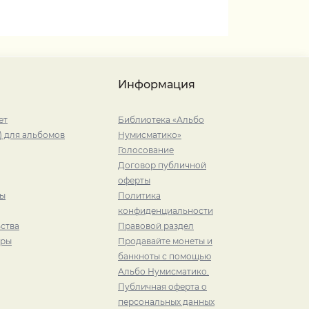
Информация
ет
Библиотека «Альбо
) для альбомов
Нумисматико»
Голосование
Договор публичной
оферты
ры
Политика
конфиденциальности
ства
Правовой раздел
иры
Продавайте монеты и
банкноты с помощью
Альбо Нумисматико.
Публичная оферта о
персональных данных