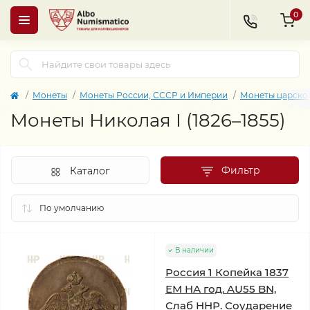
0
Монеты
Монеты России, СССР и Империи
Монеты царско
Монеты Николая I (1826–1855)
Фильтр
Каталог
В наличии
Россия 1 Копейка 1837
ЕМ НА год. AU55 BN,
Слаб ННР. Соударение