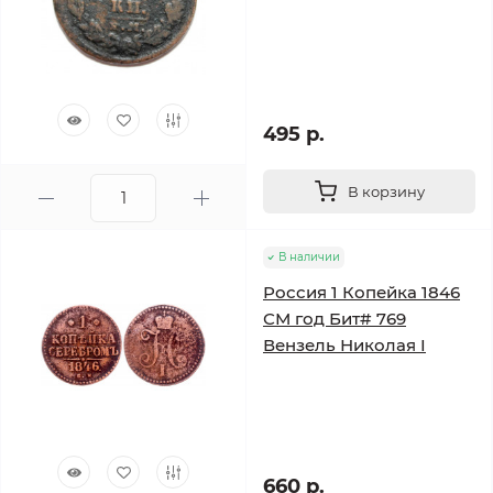
495 р.
В корзину
В наличии
Россия 1 Копейка 1846
СМ год Бит# 769
Вензель Николая I
660 р.