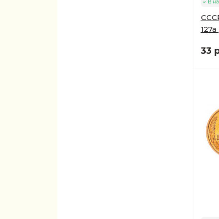
В н
СССР
127a
33 р