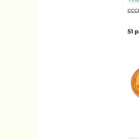
В н
СССР
51 р