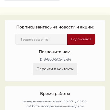
Монеты 1916
Монеты 1947
Монеты 1917
Серебряные монеты Россия
Монеты 1913
Монеты 1942
Монеты 1962
Монеты 1927
Монеты 1899
Подписывайтесь на новости и акции:
Подписаться
Позвоните нам:
8-800-505-12-84
Перейти в контакты
Время работы
понедельник–пятница с 10:00 до 18:00,
суббота, воскресенье — выходной