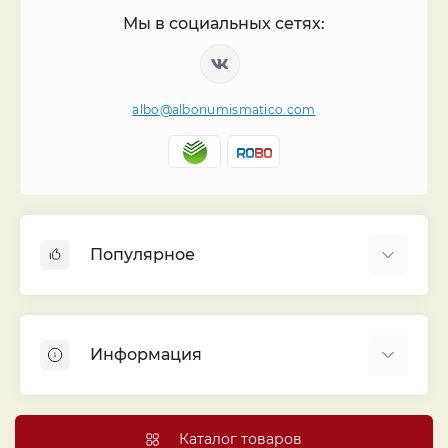
Мы в социальных сетях:
albo@albonumismatico.com
Популярное
Альбомы для монет
Футляры (шуберы) для альбомов
Информация
Монеты
Банкноты
Библиотека «Альбо Нумисматико»
Листы для монет
Голосование
Каталог товаров