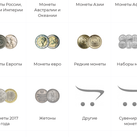
ты России,
Монеты
Монеты Азии
Монеты А
 и Империи
Австралии и
Океании
ты Европы
Монеты евро
Редкие монеты
Наборы 
еты 2017
Жетоны
Другие
Сувени
года
моне