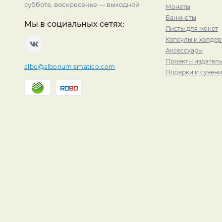
суббота, воскресенье — выходной
Монеты
Банкноты
Мы в социальных сетях:
Листы для монет
Капсулы и холде
Аксессуары
Проекты издатель
albo@albonumismatico.com
Подарки и сувен