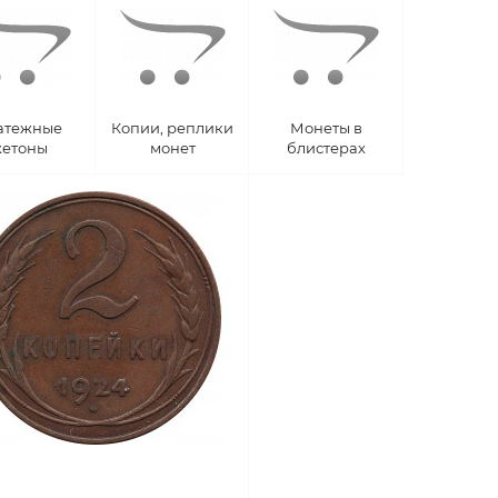
атежные
Копии, реплики
Монеты в
етоны
монет
блистерах