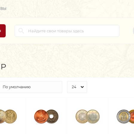
ЫВЫ
в
СР