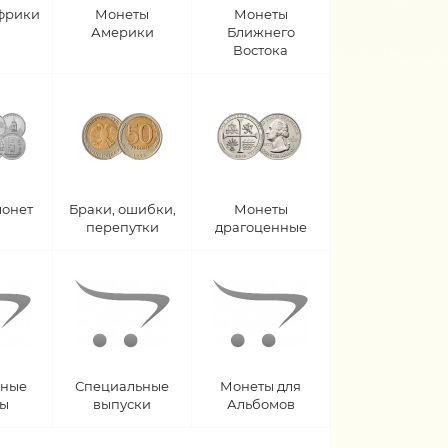
фрики
Монеты
Монеты
Америки
Ближнего
Востока
монет
Браки, ошибки,
Монеты
перепутки
драгоценные
рные
Специальные
Монеты для
ты
выпуски
Альбомов