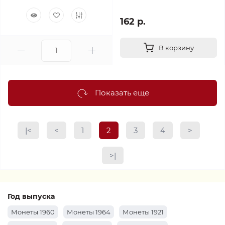
162 р.
В корзину
Показать еще
|<
<
1
2
3
4
>
>|
Год выпуска
Монеты 1960
Монеты 1964
Монеты 1921